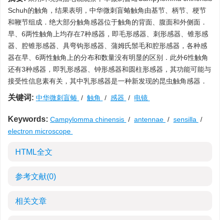
Schuh的触角，结果表明，中华微刺盲蝽触角由基节、柄节、梗节
和鞭节组成．绝大部分触角感器位于触角的背面、腹面和外侧面．
早、6两性触角上均存在7种感器，即毛形感器、刺形感器、锥形感
器、腔锥形感器、具弯钩形感器、蒲姆氏鬃毛和腔形感器，各种感
器在早、6两性触角上的分布和数量没有明显的区别．此外6性触角
还有3种感器，即乳形感器、钟形感器和圆柱形感器，其功能可能与
接受性信息素有关，其中乳形感器是一种新发现的昆虫触角感器．
关键词:
中华微刺盲蝽
/
触角
/
感器
/
电镜
Keywords:
Campylomma chinensis
/
antennae
/
sensilla
/
electron microscope
HTML全文
参考文献
(0)
相关文章