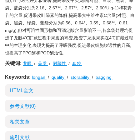
值),且与对照差异极显著;提高果皮中类黄酮(对照、白袋、黑袋、绿
袋、蓝袋分别为2.16、2.67**、2.67**、2.57*、2.60*U.g-1)和花青
苷的含量,促进果皮叶绿素的降解,提高果实中维生素C含量(对照、白
袋、黑袋、绿袋、蓝袋分别为0.56、0.64*、0.59、0.68**、0.61
mg/g),但对可溶性固形物和可滴定酸含量影响不一;各套袋处理均促
进了龙眼4℃贮藏过程中果皮的褐变,改变了龙眼果实在4℃贮藏过程
中的生理变化,表现为提高了呼吸强度,促进果皮细胞膜透性的升高,
也提高了PPO酶和POD酶活性.
关键词:
龙眼
/
品质
/
耐藏性
/
套袋
Keywords:
longan
/
quality
/
storability
/
bagging
HTML全文
参考文献
(0)
相关文章
施引文献