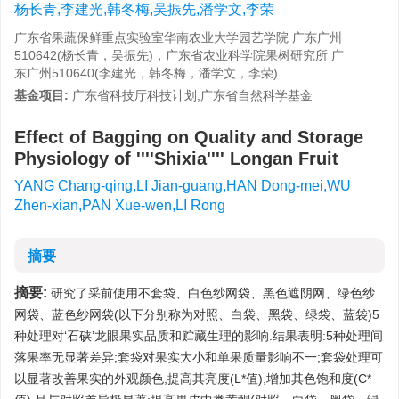
杨长青,李建光,韩冬梅,吴振先,潘学文,李荣
广东省果蔬保鲜重点实验室华南农业大学园艺学院 广东广州
510642(杨长青，吴振先)，广东省农业科学院果树研究所 广
东广州510640(李建光，韩冬梅，潘学文，李荣)
基金项目:
广东省科技厅科技计划;广东省自然科学基金
Effect of Bagging on Quality and Storage
Physiology of ''''Shixia'''' Longan Fruit
YANG Chang-qing,LI Jian-guang,HAN Dong-mei,WU
Zhen-xian,PAN Xue-wen,LI Rong
摘要
摘要:
研究了采前使用不套袋、白色纱网袋、黑色遮阴网、绿色纱
网袋、蓝色纱网袋(以下分别称为对照、白袋、黑袋、绿袋、蓝袋)5
种处理对‘石硖’龙眼果实品质和贮藏生理的影响.结果表明:5种处理间
落果率无显著差异;套袋对果实大小和单果质量影响不一;套袋处理可
以显著改善果实的外观颜色,提高其亮度(L*值),增加其色饱和度(C*