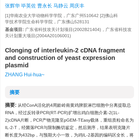
张辉华 毕英佐 曹永长 马静云 周庆丰
[1]华南农业大学动物科学学院，广东广州510642 [2]佛山科
学技术学院生命科学学院，广东佛山528131
基金项目:
广东省科技攻关计划项目(2002B21404)，广东省科技攻
关计划重大项目(2004A20106001)
Clonging of interleukin-2 cDNA fragment
and construction of yeast expression
plasmid
ZHANG Hui-hua~
摘要
摘要:
从经ConA活化的4周龄岭南黄鸡脾脏淋巴细胞中分离提取总
RNA，经过反转录PCR(RT-PCR)扩增出鸡白细胞介素-2(1L-
2)cDNA片断，PCR产物克隆至pGEM-TEasy载体，重组质粒命名为
IL-2-T，经菌落PCR与限制酶切鉴定，然后测序，结果表明克隆片
断长度为432bp，与预期大小一致，为鸡IL-2基因的编码区全长，将