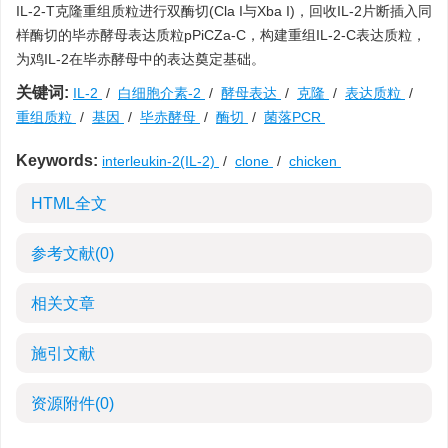
IL-2-T克隆重组质粒进行双酶切(Cla I与Xba I)，回收IL-2片断插入同
样酶切的毕赤酵母表达质粒pPiCZa-C，构建重组IL-2-C表达质粒，
为鸡IL-2在毕赤酵母中的表达奠定基础。
关键词:
IL-2
/
白细胞介素-2
/
酵母表达
/
克隆
/
表达质粒
/
重组质粒
/
基因
/
毕赤酵母
/
酶切
/
菌落PCR
Keywords:
interleukin-2(IL-2)
/
clone
/
chicken
HTML全文
参考文献
(0)
相关文章
施引文献
资源附件
(0)