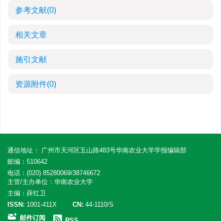
参考文献
(0)
相关文章
施引文献
资源附件
(0)
通信地址： 广州市天河区五山路483号华南农业大学学报编辑部
邮编：510642
电话：(020) 85280069/38746672
主管/主办单位：华南农业大学
主编：薛红卫
ISSN:
1001-411X
CN:
44-1110/S
邮件订阅
RSS