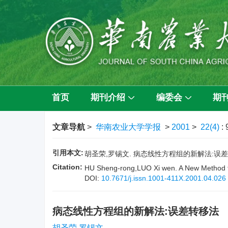
首页
期刊介绍
编委会
期
文章导航
>
华南农业大学学报
>
2001
>
22(4)
:
引用本文:
胡圣荣,罗锡文. 病态线性方程组的新解法:误差转移法[J
Citation:
HU Sheng-rong,LUO Xi wen. A New Method fo
DOI:
10.7671/j.issn.1001-411X.2001.04.026
病态线性方程组的新解法:误差转移法
胡圣荣,罗锡文