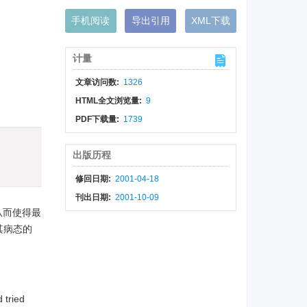
手机阅读
导出引用
XML下载
计量
文章访问数:
1326
HTML全文浏览量:
9
PDF下载量:
1739
出版历程
修回日期:
2001-04-18
刊出日期:
2001-10-09
从而使得最
其病态的
 tried