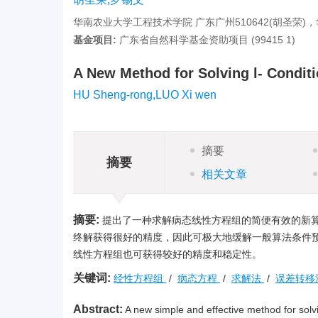
华南农业大学工程技术学院 广东广州510642(胡圣荣)，
基金项目:
广东省自然科学基金资助项目 (99415 1)
A New Method for Solving l- Condit
HU Sheng-rong,LUO Xi wen
摘要
摘要
相关文章
摘要:
提出了一种求解病态线性方程组的简便有效的新
终解获得很好的精度，因此可极大地缓解一般算法条件
线性方程组也可获得较好的精度和稳定性。
关键词:
经性方程组
/
病态方程
/
求解法
/
误差转移
Abstract:
A new simple and effective method for solvin