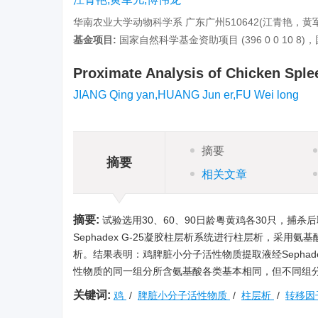
华南农业大学动物科学系 广东广州510642(江青艳，黄军
基金项目:
国家自然科学基金资助项目 (396 0 0 10 8)，
Proximate Analysis of Chicken Spl
JIANG Qing yan,HUANG Jun er,FU Wei long
摘要
摘要
相关文章
摘要:
试验选用30、60、90日龄粤黄鸡各30只，捕
Sephadex G-25凝胶柱层析系统进行柱层析，采
析。结果表明：鸡脾脏小分子活性物质提取液经Sephad
性物质的同一组分所含氨基酸各类基本相同，但不同组
关键词:
鸡
/
脾脏小分子活性物质
/
柱层析
/
转移因