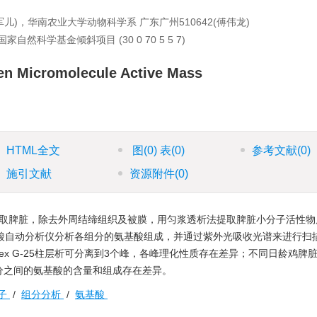
儿)，华南农业大学动物科学系 广东广州510642(傅伟龙)
国家自然科学基金倾斜项目 (30 0 70 5 5 7)
een Micromolecule Active Mass
HTML全文
图
(0)
表
(0)
参考文献
(0)
施引文献
资源附件
(0)
杀后取脾脏，除去外周结缔组织及被膜，用匀浆透析法提取脾脏小分子活性
用氨基酸自动分析仪分析各组分的氨基酸组成，并通过紫外光吸收光谱来进行扫
ex G-25柱层析可分离到3个峰，各峰理化性质存在差异；不同日龄鸡脾
分之间的氨基酸的含量和组成存在差异。
子
/
组分分析
/
氨基酸