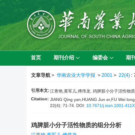
首页
期刊介绍
编委会
期
文章导航
>
华南农业大学学报
>
2001
>
22(4)
:
引用本文:
江青艳,黄军儿,傅伟龙. 鸡脾脏小分子活性物质的组分分析
Citation:
JIANG Qing yan,HUANG Jun er,FU Wei long. 
22(4): 71-74.
DOI:
10.7671/j.issn.1001-411
鸡脾脏小分子活性物质的组分分析
江青艳,黄军儿,傅伟龙