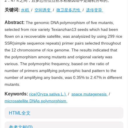
2．47％之间，且多态性位点在水稻基因组中是随机分布的。
关键词:
水稻
/
空间诱变
/
微卫星多态性
/
遗传变异
Abstract:
The genomic DNA polymorphism of five mutants,
selected from rice variety Texianzhan13 seeds which had been
flown on a recoverable satellite, was analysized by using 299 rice
SSR(simple sequence repeats) primer pairs selected throughout
the 12 chromosome of rice genome. The results indicated that
the polymorphism among mutants and origional variety was
various. The polymorphic frequency, based on the ratio of
number of primers amplifying polymorphic band pattern to the
number of amplifying any bands, was 0.35% to 2.47% in different
mutants.
Keywords:
rice(Oryza sativa L.)
/
space mutagenesis
/
microsatellite DNAs polymorphism
HTML全文
参考文献
(0)