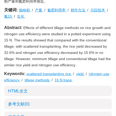
稻产量和氮肥利用率相近。
关键词:
抛秧稻
/
产量
/
氮肥利用率
/
耕作方法
/
示踪技术
/
氮15
/
生长
Abstract:
Effects of different tillage methods on rice growth and
nitrogen use efficiency were studied in a potted experiment using
15 N. The results showed that compared with the conventional
tillage, with scattered transplanting, the rice yield decreased by
32.6% and nitrogen use efficiency decreased by 15.6% in no
tillage. However, minimum tillage and conventional tillage had the
similar rice yield and nitrogen use efficiency.
Keywords:
scattered transplanting rice
/
yield
/
nitrogen use
efficiency
/
tillage methods
/
15 N trace
HTML全文
参考文献
(0)