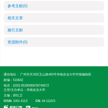
参考文献
(0)
相关文章
施引文献
资源附件
(0)
通信地址： 广州市天河区五山路483号华南农业大学学报编辑部
邮编：510642
电话：(020) 85280069/38746672
主管/主办单位：华南农业大学
主编：薛红卫
ISSN:
1001-411X
CN:
44-1110/S
邮件订阅