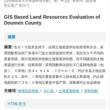
[1]华南农业大学资源环境学校,广东广州 [2]广东省斗门县农业
办公室,广东斗门
GIS Based Land Resources Evaluation of
Doumen County
摘要
摘要:
在ＧＩＳ技术支持下，应用土地资源评价的原理和方法，采
用指数和法对广东省斗门县土地资源进行评价，划分为５个不同的
质量等级，统计其面积并绘制土地资源评价图，对不同级别的土地
资源进行分析。结果表明：采用指数和法划出斗门县耕地资源（包
括Ⅰ、Ⅱ等地）共４１ ４１８ ．７３ｈｍ＾２，约占全县土地总面
积６２％。其中，Ⅰ等地主要是质量中上的水稻土和菜地，约占耕
地面积的７３％；Ⅱ等地主要是中低产用，其数量约占全县耕地
关键词:
地理信息系统
/
斗门县
/
土地资源评价
/
评价指标
HTML全文