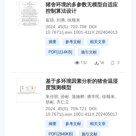
猪舍环境的多参数无模型自适应
控制算法设计
崔琼
,
刘勇
,
徐顺来
2024, 45(5): 702-708.
DOI:
10.7671/j.issn.1001-411X.202404013
摘要
参考文献
相关文章
PDF[
1114KB
]
施引文献
732
56
3
基于多环境因素分析的猪舍温湿
度预测模型
朱佳明
,
孙彬
,
蒲施桦
,
潘学民
,
徐顺来
,
胡彬
,
齐仁立
2024, 45(5): 709-721.
DOI:
10.7671/j.issn.1001-411X.202405017
摘要
参考文献
相关文章
PDF[
2849KB
]
施引文献