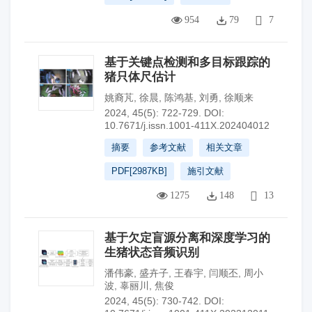
954
79
7
基于关键点检测和多目标跟踪的
猪只体尺估计
姚裔芃
,
徐晨
,
陈鸿基
,
刘勇
,
徐顺来
2024, 45(5): 722-729.
DOI:
10.7671/j.issn.1001-411X.202404012
摘要
参考文献
相关文章
PDF[
2987KB
]
施引文献
1275
148
13
基于欠定盲源分离和深度学习的
生猪状态音频识别
潘伟豪
,
盛卉子
,
王春宇
,
闫顺丕
,
周小
波
,
辜丽川
,
焦俊
2024, 45(5): 730-742.
DOI: