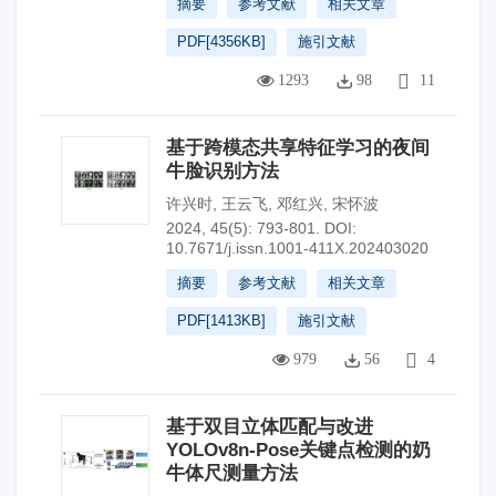
摘要
参考文献
相关文章
PDF[
4356KB
]
施引文献
1293
98
11
基于跨模态共享特征学习的夜间
牛脸识别方法
许兴时
,
王云飞
,
邓红兴
,
宋怀波
2024, 45(5): 793-801.
DOI:
10.7671/j.issn.1001-411X.202403020
摘要
参考文献
相关文章
PDF[
1413KB
]
施引文献
979
56
4
基于双目立体匹配与改进
YOLOv8n-Pose关键点检测的奶
牛体尺测量方法