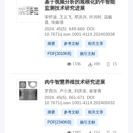
基于视频分析的规模化奶牛智能
监测技术研究进展
宋怀波
,
王云飞
,
邓洪兴
,
许兴时
,
温毓
晨
,
张姝瑾
2024, 45(5): 649-660.
DOI:
10.7671/j.issn.1001-411X.202403038
摘要
参考文献
相关文章
PDF[
3010KB
]
施引文献
1336
109
15
肉牛智慧养殖技术研究进展
罗西尔
,
卢小龙
,
刘庆友
,
崔奎青
2024, 45(5): 661-671.
DOI:
10.7671/j.issn.1001-411X.202405032
摘要
参考文献
相关文章
PDF[
2340KB
]
施引文献
1387
154
21