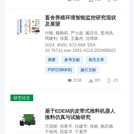
畜舍养殖环境智能监控研究现状
及展望
付晓
,
魏晓莉
,
严士超
,
戴百生
,
姜润杰
,
周建钊
,
张翼
,
王鑫杰
,
沈维政
2024, 45(5): 672-684.
DOI:
10.7671/j.issn.1001-411X.202405022
摘要
参考文献
相关文章
PDF[
3380KB
]
施引文献
2158
187
23
研究论文
基于EDEM的皮带式推料机器人
推料仿真与试验研究
兰望娇
,
张希升
,
任建华
,
张姬
,
杨庆璐
,
于镇伟
,
田富洋
,
于素芳