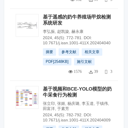
基于遥感的奶牛养殖场甲烷检测
系统研发
李弘振
,
赵凯旋
,
赫永康
2024, 45(5): 772-781.
DOI:
10.7671/j.issn.1001-411X.202404040
摘要
参考文献
相关文章
PDF[
2548KB
]
施引文献
1576
39
3
基于视频和BCE-YOLO模型的奶
牛采食行为检测
张立印
,
张姬
,
杨庆璐
,
李玉道
,
于镇伟
,
田富洋
,
于素芳
2024, 45(5): 782-792.
DOI:
10.7671/j.issn.1001-411X.202404009