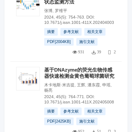
状态监测方法
张博
,
罗维平
2024, 45(5): 754-763.
DOI:
10.7671/j.issn.1001-411X.202404003
摘要
参考文献
相关文章
PDF[
2004KB
]
施引文献
931
39
2
基于DNAzyme的荧光生物传感
器快速检测金黄色葡萄球菌研究
木卡地斯·米吉提
,
王辉
,
潘东霞
,
申瑶
,
杨亮
2024, 45(5): 764-771.
DOI:
10.7671/j.issn.1001-411X.202405008
摘要
参考文献
相关文章
PDF[
2425KB
]
施引文献
952
51
3