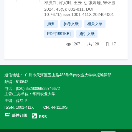
邓洪兴
,
许兴时
,
王云飞
,
张姝瑾
,
宋怀波
2024, 45(5): 802-811.
DOI:
10.7671/j.issn.1001-411X.202404001
摘要
参考文献
相关文章
PDF[
1991KB
]
施引文献
1267
128
17
通信地址： 广州市天河区五山路483号华南农业大学学报编辑部
邮编：510642
电话：(020) 85280069/38746672
主管/主办单位：华南农业大学
主编：薛红卫
ISSN:
1001-411X
CN:
44-1110/S
邮件订阅
RSS