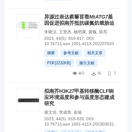
异源过表达蒺藜苜蓿
MtATG7
基
因促进拟南芥抵抗碳氮饥饿胁迫
朱晓洁
,
王贤杰
,
杨明康
,
黄巍
,
陈亮
2023, 44(5): 810-817.
DOI:
10.7671/j.issn.1001-411X.202207033
摘要
参考文献
相关文章
PDF[
2232KB
]
施引文献
463
36
3
拟南芥H3K27甲基转移酶CLF响
应环境温度和参与温度形态建成
研究
谢文浩
,
李成章
,
俞瑜
2023, 44(5): 818-826.
DOI:
10.7671/j.issn.1001-411X.202303031