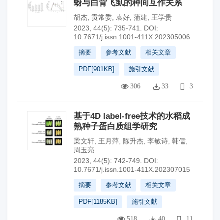
蚜与白背飞虱的种间互作关系
胡杰
,
贡常委
,
袁好
,
蒲建
,
王学贵
2023, 44(5): 735-741.
DOI:
10.7671/j.issn.1001-411X.202305006
摘要
参考文献
相关文章
PDF[
901KB
]
施引文献
306
33
3
基于4D label-free技术的水稻成
熟种子蛋白质组学研究
梁文轩
,
王月萍
,
陈升杰
,
李敏诗
,
韩儒
,
周玉亮
2023, 44(5): 742-749.
DOI:
10.7671/j.issn.1001-411X.202307015
摘要
参考文献
相关文章
PDF[
1185KB
]
施引文献
518
40
11