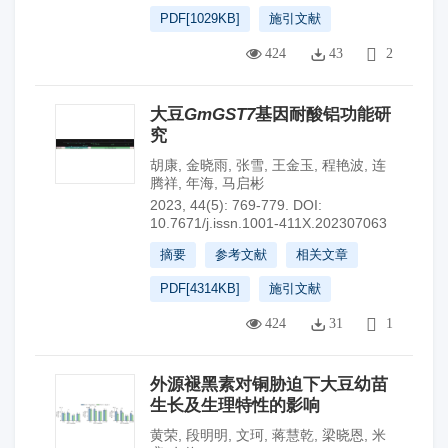
PDF[
1029KB
]
施引文献
424
43
2
大豆
GmGST7
基因耐酸铝功能研
究
胡康
,
金晓雨
,
张雪
,
王金玉
,
程艳波
,
连
腾祥
,
年海
,
马启彬
2023, 44(5): 769-779.
DOI:
10.7671/j.issn.1001-411X.202307063
摘要
参考文献
相关文章
PDF[
4314KB
]
施引文献
424
31
1
外源褪黑素对铜胁迫下大豆幼苗
生长及生理特性的影响
黄荣
,
段明明
,
文珂
,
蒋慧乾
,
梁晓恩
,
米