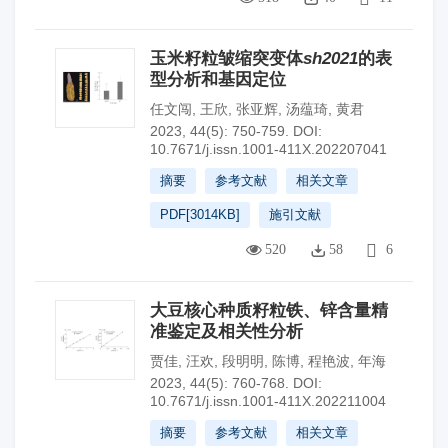
玉米籽粒皱缩突变体
sh2021
的表
型分析和基因定位
任文闯
,
王欣
,
张亚辉
,
汤蕴琦
,
黄君
2023, 44(5): 750-759.
DOI:
10.7671/j.issn.1001-411X.202207041
摘要
参考文献
相关文章
PDF[
3014KB
]
施引文献
520
58
6
大豆核心种质籽粒铁、锌含量精
准鉴定及相关性分析
贾佳
,
汪欢
,
段明明
,
陈博
,
程艳波
,
年海
2023, 44(5): 760-768.
DOI:
10.7671/j.issn.1001-411X.202211004
摘要
参考文献
相关文章