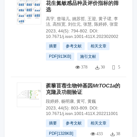
花生氮敏感品种及评价指标的筛
选
高宇
,
曾瑞儿
,
姚苏哲
,
王迎
,
黄子珺
,
李
洁
,
高恒宽
,
刘仕元
,
张慧
,
陈婷婷
,
张雷
2023, 44(5): 794-802.
DOI:
10.7671/j.issn.1001-411X.202302002
摘要
参考文献
相关文章
PDF[
913KB
]
施引文献
378
30
5
蒺藜苜蓿生物钟基因
MtTOC1a
的
克隆及功能验证
段婷婷
,
杨明康
,
黄可
,
黄巍
2023, 44(5): 803-809.
DOI:
10.7671/j.issn.1001-411X.202211001
摘要
参考文献
相关文章
PDF[
1328KB
]
433
38