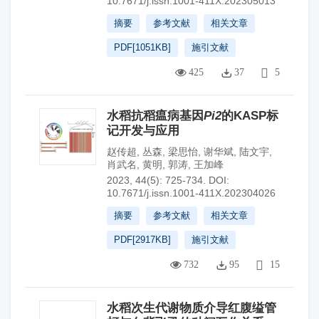
10.7671/j.issn.1001-411X.202305013
摘要
参考文献
相关文章
PDF[
1051KB
]
施引文献
425
37
5
水稻抗稻瘟病基因
Pi2
的KASP标
记开发与应用
赵传超
,
丛森
,
梁思怡
,
谢华斌
,
陆文宇
,
肖武名
,
黄明
,
郭涛
,
王加峰
2023, 44(5): 725-734.
DOI:
10.7671/j.issn.1001-411X.202304026
摘要
参考文献
相关文章
PDF[
2917KB
]
施引文献
732
95
15
水稻次生代谢物质介导红腹缢管