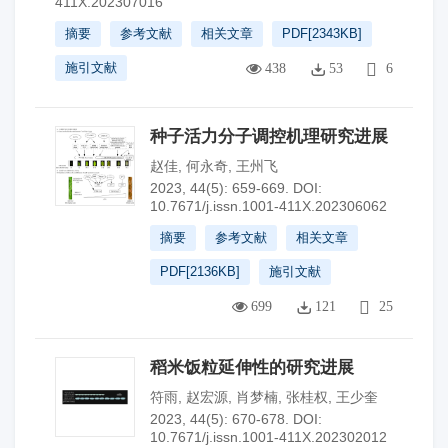
411X.202307016
摘要
参考文献
相关文章
PDF[
2343KB
]
施引文献
438
53
6
种子活力分子调控机理研究进展
赵佳
,
何永奇
,
王州飞
2023, 44(5): 659-669.
DOI:
10.7671/j.issn.1001-411X.202306062
摘要
参考文献
相关文章
PDF[
2136KB
]
施引文献
699
121
25
稻米饭粒延伸性的研究进展
符雨
,
赵宏源
,
肖梦楠
,
张桂权
,
王少奎
2023, 44(5): 670-678.
DOI:
10.7671/j.issn.1001-411X.202302012