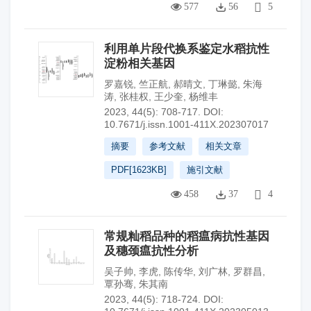
577
56
5
利用单片段代换系鉴定水稻抗性
淀粉相关基因
罗嘉锐
,
竺正航
,
郝晴文
,
丁琳懿
,
朱海
涛
,
张桂权
,
王少奎
,
杨维丰
2023, 44(5): 708-717.
DOI:
10.7671/j.issn.1001-411X.202307017
摘要
参考文献
相关文章
PDF[
1623KB
]
施引文献
458
37
4
常规籼稻品种的稻瘟病抗性基因
及穗颈瘟抗性分析
吴子帅
,
李虎
,
陈传华
,
刘广林
,
罗群昌
,
覃孙骞
,
朱其南
2023, 44(5): 718-724.
DOI: