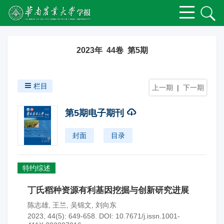
2023年 44卷 第5期
栏目
上一期
|
下一期
第5期电子期刊
封面
目录
特约综述
丁氏稻种资源有利基因挖掘与创新研究进展
陈志雄
,
王兰
,
吴锦文
,
刘向东
2023, 44(5): 649-658.
DOI:
10.7671/j.issn.1001-