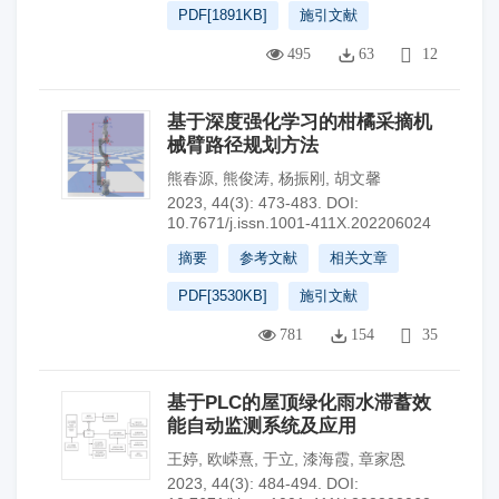
PDF[
1891KB
]
施引文献
495
63
12
基于深度强化学习的柑橘采摘机
械臂路径规划方法
熊春源
,
熊俊涛
,
杨振刚
,
胡文馨
2023, 44(3): 473-483.
DOI:
10.7671/j.issn.1001-411X.202206024
摘要
参考文献
相关文章
PDF[
3530KB
]
施引文献
781
154
35
基于PLC的屋顶绿化雨水滞蓄效
能自动监测系统及应用
王婷
,
欧嵘熹
,
于立
,
漆海霞
,
章家恩
2023, 44(3): 484-494.
DOI: