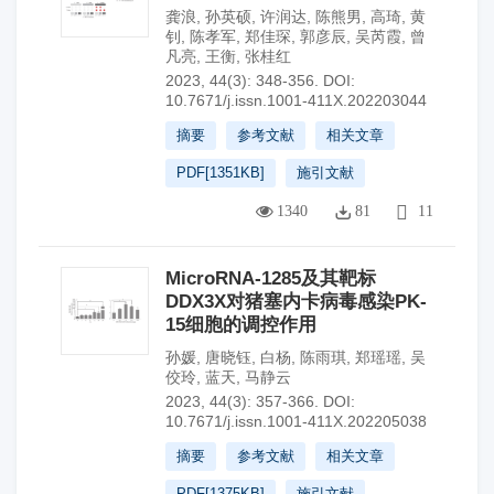
龚浪
,
孙英硕
,
许润达
,
陈熊男
,
高琦
,
黄
钊
,
陈孝军
,
郑佳琛
,
郭彦辰
,
吴芮霞
,
曾
凡亮
,
王衡
,
张桂红
2023, 44(3): 348-356.
DOI:
10.7671/j.issn.1001-411X.202203044
摘要
参考文献
相关文章
PDF[
1351KB
]
施引文献
1340
81
11
MicroRNA-1285及其靶标
DDX3X对猪塞内卡病毒感染PK-
15细胞的调控作用
孙媛
,
唐晓钰
,
白杨
,
陈雨琪
,
郑瑶瑶
,
吴
佼玲
,
蓝天
,
马静云
2023, 44(3): 357-366.
DOI:
10.7671/j.issn.1001-411X.202205038
摘要
参考文献
相关文章
PDF[
1375KB
]
施引文献