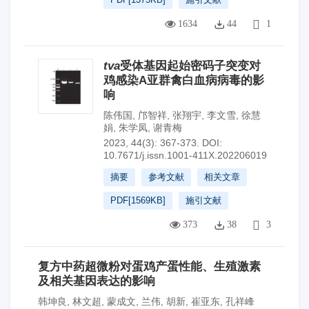
1634
44
1
tva
受体基因起始密码子突变对
鸡感染A亚群禽白血病病毒的影
响
陈伟国
,
邝智祥
,
张翔宇
,
李文雪
,
徐慧
娟
,
朱学凤
,
谢青梅
2023, 44(3): 367-373.
DOI:
10.7671/j.issn.1001-411X.202206019
摘要
参考文献
相关文章
PDF[
1569KB
]
施引文献
373
38
3
复方中药超微粉对蛋鸡产蛋性能、生殖激素
及相关基因表达的影响
韩坤良
,
林文超
,
蒙成文
,
兰伟
,
胡新
,
崔亚东
,
孔祥峰