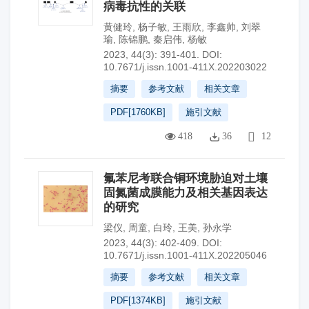
病毒抗性的关联
黄健玲
,
杨子敏
,
王雨欣
,
李鑫帅
,
刘翠
瑜
,
陈锦鹏
,
秦启伟
,
杨敏
2023, 44(3): 391-401.
DOI:
10.7671/j.issn.1001-411X.202203022
摘要
参考文献
相关文章
PDF[
1760KB
]
施引文献
418
36
12
氟苯尼考联合铜环境胁迫对土壤
固氮菌成膜能力及相关基因表达
的研究
梁仪
,
周童
,
白玲
,
王美
,
孙永学
2023, 44(3): 402-409.
DOI:
10.7671/j.issn.1001-411X.202205046
摘要
参考文献
相关文章
PDF[
1374KB
]
施引文献