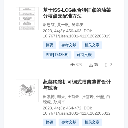
基于ISS-LCG组合特征点的油菜
分枝点云配准方法
谢忠红
,
黄一帆
,
吴崇友
2023, 44(3): 456-463.
DOI:
10.7671/j.issn.1001-411X.202205019
摘要
参考文献
相关文章
PDF[
1743KB
]
施引文献
323
35
3
蔬菜移栽机可调式喂苗装置设计
与试验
田素博
,
谢天
,
王鹤锦
,
张雪峰
,
张堃
,
白
晓虎
,
孙周平
2023, 44(3): 464-472.
DOI:
10.7671/j.issn.1001-411X.202205012
摘要
参考文献
相关文章