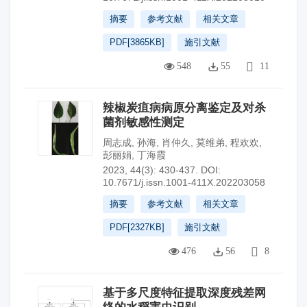
摘要
参考文献
相关文章
PDF[
3865KB
]
施引文献
548
55
11
辣椒炭疽病病原分离鉴定及对杀
菌剂敏感性测定
周志成
,
孙海
,
肖仲久
,
莫维弟
,
程欢欢
,
彭丽娟
,
丁海霞
2023, 44(3): 430-437.
DOI:
10.7671/j.issn.1001-411X.202203058
摘要
参考文献
相关文章
PDF[
2327KB
]
施引文献
476
56
8
基于多尺度特征提取深度残差网