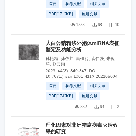
摘要
参考文献
相关文章
PDF[
1712KB
]
施引文献
1558
68
10
大白公猪精浆外泌体miRNA表征
鉴定及功能分析
孙艳梅
,
孙敬帅
,
秦佳丽
,
袁仁强
,
朱晓
萍
,
赵云翔
2023, 44(3): 340-347.
DOI:
10.7671/j.issn.1001-411X.202205004
摘要
参考文献
相关文章
PDF[
1742KB
]
施引文献
862
64
2
理化因素对非洲猪瘟病毒灭活效
果的研究