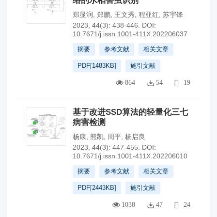
络的水稻害虫识别
郑显润
,
郑鹏
,
王文秀
,
程亚红
,
苏宇锋
2023, 44(3): 438-446.
DOI:
10.7671/j.issn.1001-411X.202206037
摘要
参考文献
相关文章
PDF[
1483KB
]
施引文献
864
54
19
基于改进SSD算法的轻量化三七
病害检测
杨康
,
熊凯
,
周平
,
杨启良
2023, 44(3): 447-455.
DOI:
10.7671/j.issn.1001-411X.202206010
摘要
参考文献
相关文章
PDF[
2443KB
]
施引文献
1038
47
24