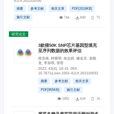
411X.202202030
摘要
参考文献
相关文章
PDF[
2019KB
]
施引文献
744
849
75
研究论文
3款猪50K SNP芯片基因型填充
至序列数据的效果评估
曾浩南
,
钟展明
,
徐志婷
,
滕金言
,
袁晓
龙
,
李加琪
,
张哲
2022, 43(4): 10-15.
DOI:
10.7671/j.issn.1001-411X.202110032
摘要
参考文献
相关文章
PDF[
955KB
]
施引文献
1092
618
16