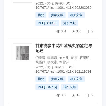
2022, 43(4): 89-98.
DOI:
10.7671/j.issn.1001-411X.202203030
摘要
参考文献
相关文章
PDF[
1411KB
]
施引文献
354
383
5
甘肃党参中花生茎线虫的鉴定与
记述
倪春辉
,
李惠霞
,
刘永刚
,
韩变
,
石明明
,
魏雪娟
,
李文豪
,
徐雪芬
2022, 43(4): 99-105.
DOI:
10.7671/j.issn.1001-411X.202111034
摘要
参考文献
相关文章
PDF[
1087KB
]
施引文献
365
376
5