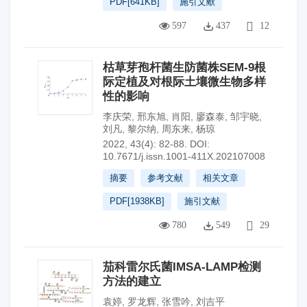
PDF[
641KB
]
施引文献
597
437
12
枯草芽孢杆菌生防菌株SEM-9根
际定植及对根际土壤微生物多样
性的影响
李庆荣
,
邢东旭
,
肖阳
,
廖森泰
,
邹宇晓
,
刘凡
,
黎尔纳
,
周东来
,
杨琼
2022, 43(4): 82-88.
DOI:
10.7671/j.issn.1001-411X.202107008
摘要
参考文献
相关文章
PDF[
1938KB
]
施引文献
780
549
29
茄科雷尔氏菌IMSA-LAMP检测
方法的建立
袁婷
,
罗龙辉
,
张雪吟
,
刘吉平