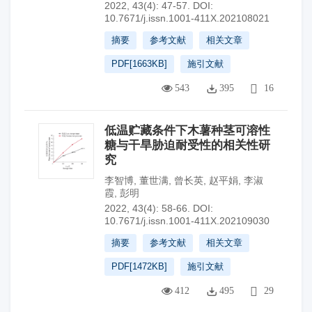
2022, 43(4): 47-57.
DOI:
10.7671/j.issn.1001-411X.202108021
摘要
参考文献
相关文章
PDF[
1663KB
]
施引文献
543
395
16
低温贮藏条件下木薯种茎可溶性
糖与干旱胁迫耐受性的相关性研
究
李智博
,
董世满
,
曾长英
,
赵平娟
,
李淑
霞
,
彭明
2022, 43(4): 58-66.
DOI:
10.7671/j.issn.1001-411X.202109030
摘要
参考文献
相关文章
PDF[
1472KB
]
施引文献
412
495
29