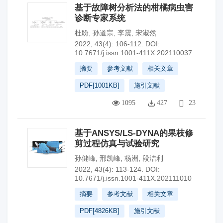
基于故障树分析法的柑橘病虫害
诊断专家系统
杜盼
,
孙道宗
,
李震
,
宋淑然
2022, 43(4): 106-112.
DOI:
10.7671/j.issn.1001-411X.202110037
摘要
参考文献
相关文章
PDF[
1001KB
]
施引文献
1095
427
23
基于ANSYS/LS-DYNA的果枝修
剪过程仿真与试验研究
孙健峰
,
邢凯峰
,
杨洲
,
段洁利
2022, 43(4): 113-124.
DOI:
10.7671/j.issn.1001-411X.202111010
摘要
参考文献
相关文章
PDF[
4826KB
]
施引文献