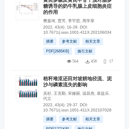
黄芪多糖及黄芪甲苷干预对脂多
糖诱导的奶牛乳腺上皮细胞炎症
的作用
樊嘉琦
,
贾芳
,
李宇思
,
周学章
2022, 43(4): 16-28.
DOI:
10.7671/j.issn.1001-411X.202106034
摘要
参考文献
相关文章
PDF[
2685KB
]
施引文献
564
458
17
秸秆堆沤还田对坡耕地径流、泥
沙与磷素流失的影响
吴杉
,
王克勤
,
宋娅丽
,
温昌焘
,
裴益乐
,
代立
2022, 43(4): 29-37.
DOI:
10.7671/j.issn.1001-411X.202107028
摘要
参考文献
相关文章
PDF[
1271KB
]
施引文献