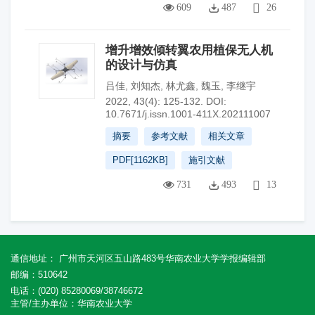
609
487
26
增升增效倾转翼农用植保无人机
的设计与仿真
吕佳
,
刘知杰
,
林尤鑫
,
魏玉
,
李继宇
2022, 43(4): 125-132.
DOI:
10.7671/j.issn.1001-411X.202111007
摘要
参考文献
相关文章
PDF[
1162KB
]
施引文献
731
493
13
通信地址： 广州市天河区五山路483号华南农业大学学报编辑部
邮编：510642
电话：(020) 85280069/38746672
主管/主办单位：华南农业大学