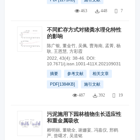
463
448
7
不同贮存方式对猪粪水理化特性
的影响
陈广银
,
董金竹
,
吴佩
,
曹海南
,
孟菁
,
杨
耿
,
王恩慧
,
方彩霞
2022, 43(4): 38-46.
DOI:
10.7671/j.issn.1001-411X.202109031
摘要
参考文献
相关文章
PDF[
1384KB
]
施引文献
487
392
19
污泥施用下园林植物生长适应性
和重金属吸收
赖明丽
,
董晓全
,
谢姗宴
,
冯嘉仪
,
邢鹤
严
,
曾曙才
,
吴道铭