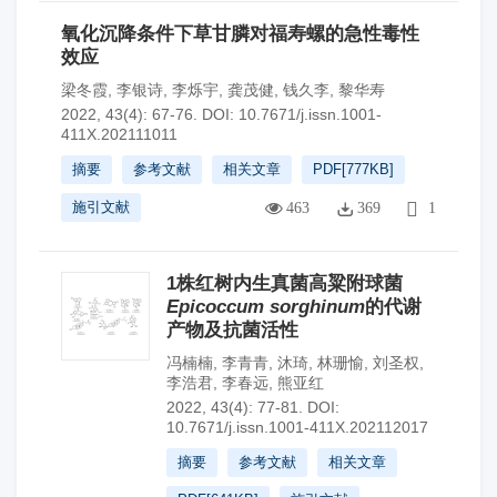
氧化沉降条件下草甘膦对福寿螺的急性毒性
效应
梁冬霞
,
李银诗
,
李烁宇
,
龚茂健
,
钱久李
,
黎华寿
2022, 43(4): 67-76.
DOI:
10.7671/j.issn.1001-
411X.202111011
摘要
参考文献
相关文章
PDF[
777KB
]
施引文献
463
369
1
1株红树内生真菌高粱附球菌
Epicoccum sorghinum
的代谢
产物及抗菌活性
冯楠楠
,
李青青
,
沐琦
,
林珊愉
,
刘圣权
,
李浩君
,
李春远
,
熊亚红
2022, 43(4): 77-81.
DOI:
10.7671/j.issn.1001-411X.202112017
摘要
参考文献
相关文章