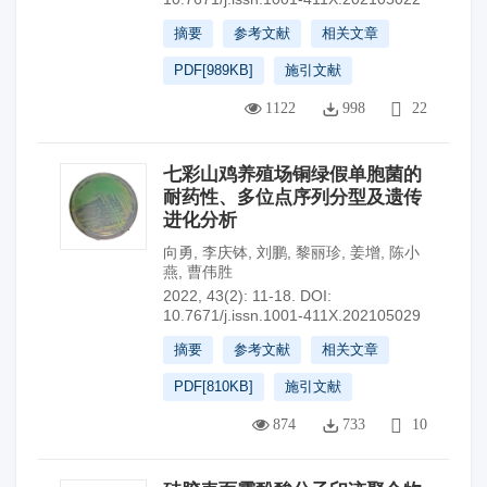
摘要
参考文献
相关文章
PDF[
989KB
]
施引文献
1122
998
22
七彩山鸡养殖场铜绿假单胞菌的
耐药性、多位点序列分型及遗传
进化分析
向勇
,
李庆钵
,
刘鹏
,
黎丽珍
,
姜增
,
陈小
燕
,
曹伟胜
2022, 43(2): 11-18.
DOI:
10.7671/j.issn.1001-411X.202105029
摘要
参考文献
相关文章
PDF[
810KB
]
施引文献
874
733
10