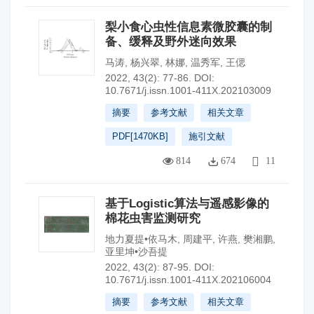
梨小食心虫性信息素微胶囊的制
备、缓释及野外迷向效果
马涛
,
杨兴翠
,
林娜
,
温秀军
,
王偲
2022, 43(2): 77-86.
DOI:
10.7671/j.issn.1001-411X.202103009
摘要
参考文献
相关文章
PDF[
1470KB
]
施引文献
814
674
11
基于Logistic算法与遥感影像的
棉花虫害监测研究
地力夏提•依马木
,
周建平
,
许燕
,
樊湘鹏
,
亚里坤•沙吾提
2022, 43(2): 87-95.
DOI:
10.7671/j.issn.1001-411X.202106004
摘要
参考文献
相关文章