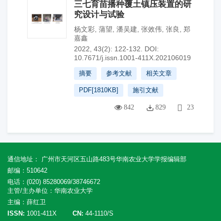
三七育苗播种覆土镇压装置的研
究设计与试验
杨文彩
,
蒲望
,
潘吴建
,
张效伟
,
张良
,
郑
嘉鑫
2022, 43(2): 122-132.
DOI:
10.7671/j.issn.1001-411X.202106019
摘要
参考文献
相关文章
PDF[
1810KB
]
施引文献
842
829
23
通信地址： 广州市天河区五山路483号华南农业大学学报编辑部
邮编：510642
电话：(020) 85280069/38746672
主管/主办单位：华南农业大学
主编：薛红卫
ISSN:
1001-411X
CN:
44-1110/S