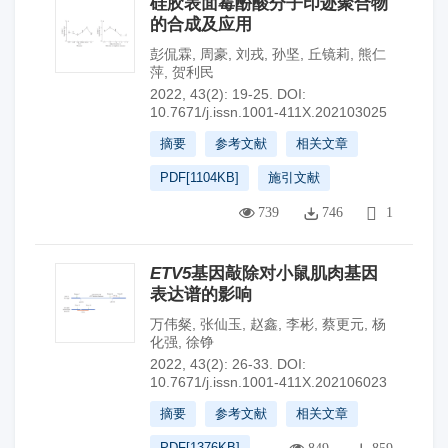
硅胶表面霉酚酸分子印迹聚合物
的合成及应用
彭侃霖
,
周豪
,
刘戎
,
孙坚
,
丘镜莉
,
熊仁
萍
,
贺利民
2022, 43(2): 19-25.
DOI:
10.7671/j.issn.1001-411X.202103025
摘要
参考文献
相关文章
PDF[
1104KB
]
施引文献
739
746
1
ETV5
基因敲除对小鼠肌肉基因
表达谱的影响
万伟粲
,
张仙玉
,
赵鑫
,
李彬
,
蔡更元
,
杨
化强
,
徐铮
2022, 43(2): 26-33.
DOI:
10.7671/j.issn.1001-411X.202106023
摘要
参考文献
相关文章
PDF[
1376KB
]