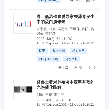
849
859
高、低温催青诱导家蚕滞育发生
中的蛋白质修饰
宋宇航
,
白旭
,
冯嘉伟
,
尹延萍
,
肖阳
,
杨
婉莹
,
钟仰进
2022, 43(2): 34-41.
DOI:
10.7671/j.issn.1001-411X.202104013
摘要
参考文献
相关文章
PDF[
1137KB
]
施引文献
732
754
6
普鲁士蓝对养殖液中亚甲基蓝的
光热催化降解
刘璇
,
王稳
,
李贵亮
2022, 43(2): 42-48.
DOI:
10.7671/j.issn.1001-411X.202102011