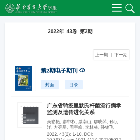
2022年 43卷 第2期
上一期
|
下一期
第2期电子期刊
封面
目录
广东省鸭疫里默氏杆菌流行病学
监测及遗传进化关系
吴彩艳
,
廖申权
,
戚南山
,
廖晓萍
,
孙阮
洋
,
方亮星
,
周宇峰
,
李林林
,
孙铭飞
2022, 43(2): 1-10.
DOI:
10.7671/j.issn.1001-411X.202105022