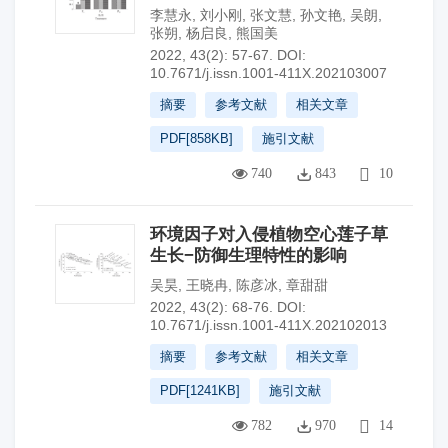
李慧永
,
刘小刚
,
张文慧
,
孙文艳
,
吴朗
,
张朔
,
杨启良
,
熊国美
2022, 43(2): 57-67.
DOI:
10.7671/j.issn.1001-411X.202103007
摘要
参考文献
相关文章
PDF[
858KB
]
施引文献
740
843
10
环境因子对入侵植物空心莲子草
生长−防御生理特性的影响
吴昊
,
王晓冉
,
陈彦冰
,
章甜甜
2022, 43(2): 68-76.
DOI:
10.7671/j.issn.1001-411X.202102013
摘要
参考文献
相关文章
PDF[
1241KB
]
施引文献
782
970
14