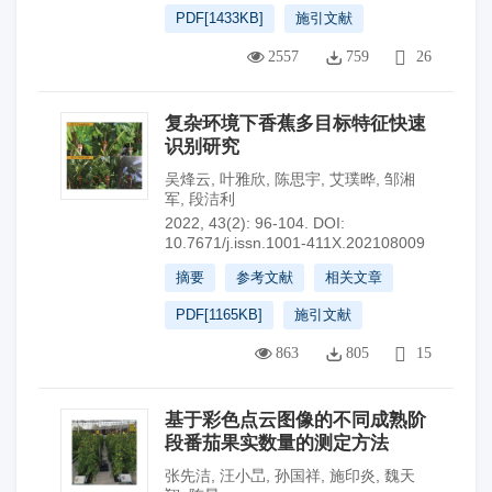
PDF[
1433KB
]
施引文献
2557
759
26
复杂环境下香蕉多目标特征快速
识别研究
吴烽云
,
叶雅欣
,
陈思宇
,
艾璞晔
,
邹湘
军
,
段洁利
2022, 43(2): 96-104.
DOI:
10.7671/j.issn.1001-411X.202108009
摘要
参考文献
相关文章
PDF[
1165KB
]
施引文献
863
805
15
基于彩色点云图像的不同成熟阶
段番茄果实数量的测定方法
张先洁
,
汪小旵
,
孙国祥
,
施印炎
,
魏天