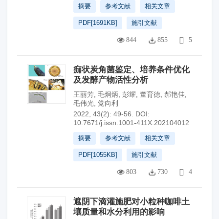
摘要
参考文献
相关文章
PDF[
1691KB
]
施引文献
844
855
5
痂状炭角菌鉴定、培养条件优化
及发酵产物活性分析
王丽芳
,
毛炯炳
,
彭耀
,
董育德
,
郝艳佳
,
毛伟光
,
党向利
2022, 43(2): 49-56.
DOI:
10.7671/j.issn.1001-411X.202104012
摘要
参考文献
相关文章
PDF[
1055KB
]
施引文献
803
730
4
遮阴下滴灌施肥对小粒种咖啡土
壤质量和水分利用的影响