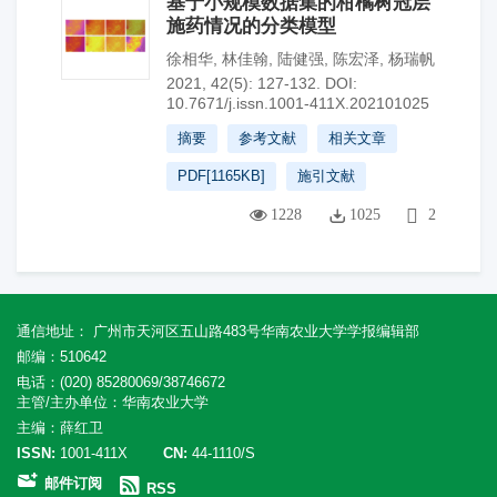
基于小规模数据集的柑橘树冠层
施药情况的分类模型
徐相华
,
林佳翰
,
陆健强
,
陈宏泽
,
杨瑞帆
2021, 42(5): 127-132.
DOI:
10.7671/j.issn.1001-411X.202101025
摘要
参考文献
相关文章
PDF[
1165KB
]
施引文献
1228
1025
2
通信地址： 广州市天河区五山路483号华南农业大学学报编辑部
邮编：510642
电话：(020) 85280069/38746672
主管/主办单位：华南农业大学
主编：薛红卫
ISSN:
1001-411X
CN:
44-1110/S
邮件订阅
RSS