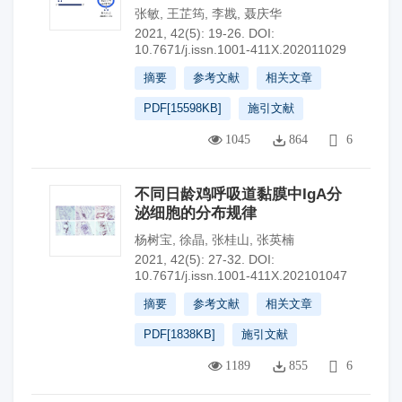
张敏
,
王芷筠
,
李戡
,
聂庆华
2021, 42(5): 19-26.
DOI:
10.7671/j.issn.1001-411X.202011029
摘要
参考文献
相关文章
PDF[
15598KB
]
施引文献
1045
864
6
不同日龄鸡呼吸道黏膜中IgA分
泌细胞的分布规律
杨树宝
,
徐晶
,
张桂山
,
张英楠
2021, 42(5): 27-32.
DOI:
10.7671/j.issn.1001-411X.202101047
摘要
参考文献
相关文章
PDF[
1838KB
]
施引文献
1189
855
6