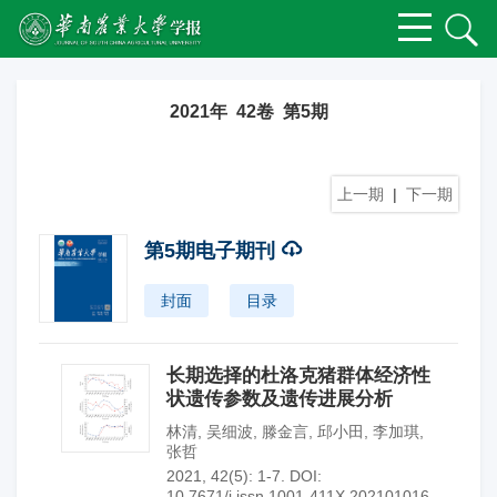
2021年 42卷 第5期
上一期
|
下一期
第5期电子期刊
封面
目录
长期选择的杜洛克猪群体经济性
状遗传参数及遗传进展分析
林清
,
吴细波
,
滕金言
,
邱小田
,
李加琪
,
张哲
2021, 42(5): 1-7.
DOI:
10.7671/j.issn.1001-411X.202101016