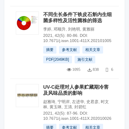
不同生长条件下铁皮石斛内生细
菌多样性及活性菌株的筛选
李婷
,
邓顺升
,
刘艳明
,
黄雅丽
2021, 42(5): 80-86.
DOI:
10.7671/j.issn.1001-411X.202101005
摘要
参考文献
相关文章
PDF[
2049KB
]
施引文献
1095
838
6
UV-C处理对人参果贮藏期冷害
及风味品质的影响
赵雅琦
,
宁明岸
,
左进华
,
史君彦
,
时文
林
,
黄玉咪
,
王清
,
封碧红
2021, 42(5): 87-96.
DOI:
10.7671/j.issn.1001-411X.202010026
摘要
参考文献
相关文章