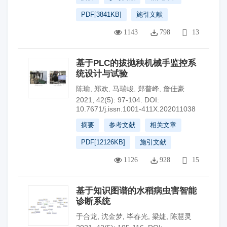
PDF[
3841KB
]
施引文献
1143
798
13
基于PLC的拔抛秧机械手监控系
统设计与试验
陈瑜
,
郑欢
,
马瑞峻
,
郑普峰
,
詹佳豪
2021, 42(5): 97-104.
DOI:
10.7671/j.issn.1001-411X.202011038
摘要
参考文献
相关文章
PDF[
12126KB
]
施引文献
1126
928
15
基于知识图谱的水稻病虫害智能
诊断系统
于合龙
,
沈金梦
,
毕春光
,
梁婕
,
陈慧灵