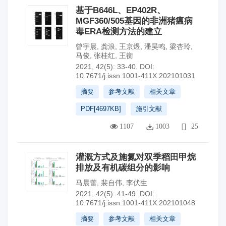
基于B646L、EP402R、
MGF360/505基因的非洲猪瘟病
毒ERA检测方法的建立
曾宇晨
,
龚浪
,
王京煜
,
潘昊鸣
,
梁杏玲
,
马俊
,
张桂红
,
王衡
2021, 42(5): 33-40.
DOI:
10.7671/j.issn.1001-411X.202101031
摘要
参考文献
相关文章
PDF[
4697KB
]
施引文献
1107
1003
25
灌溉方式及施氮对双季稻田甲烷
排放及有机碳组分的影响
马晨蕾
,
裴自伟
,
李伏生
2021, 42(5): 41-49.
DOI:
10.7671/j.issn.1001-411X.202101048
摘要
参考文献
相关文章