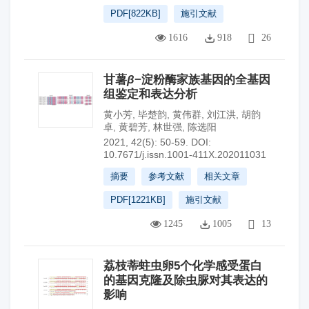
PDF[
822KB
]
施引文献
1616
918
26
甘薯
β
−淀粉酶家族基因的全基因
组鉴定和表达分析
黄小芳
,
毕楚韵
,
黄伟群
,
刘江洪
,
胡韵
卓
,
黄碧芳
,
林世强
,
陈选阳
2021, 42(5): 50-59.
DOI:
10.7671/j.issn.1001-411X.202011031
摘要
参考文献
相关文章
PDF[
1221KB
]
施引文献
1245
1005
13
荔枝蒂蛀虫卵5个化学感受蛋白
的基因克隆及除虫脲对其表达的
影响