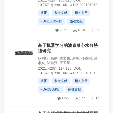
2021, 42(5): 105-116.
DOI:
10.7671/j.issn.1001-411X.202101010
摘要
参考文献
相关文章
PDF[
15835KB
]
施引文献
2827
1010
82
基于机器学习的油青菜心水分胁
迫研究
杨明欣
,
高鹏
,
陈文彬
,
周平
,
孙道宗
,
谢
家兴
,
陆健强
,
王卫星
2021, 42(5): 117-126.
DOI:
10.7671/j.issn.1001-411X.202101019
摘要
参考文献
相关文章
PDF[
3655KB
]
施引文献
1155
922
12