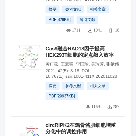
摘要
参考文献
相关文章
PDF[
829KB
]
施引文献
1711
1041
18
Cas9融合RAD18因子提高
HEK293T细胞的定点敲入效率
黄广燕
,
王豪强
,
李国玲
,
吴珍芳
,
张献伟
2021, 42(5): 8-18.
DOI:
10.7671/j.issn.1001-411X.202011028
摘要
参考文献
相关文章
PDF[
29937KB
]
1169
787
circRIPK2在鸡骨骼肌细胞增殖
分化中的调控作用