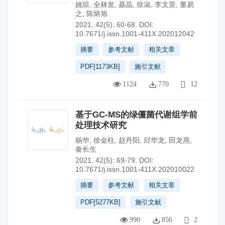
姚琼
,
全林发
,
聂晶
,
徐淑
,
李文景
,
董易
之
,
陈炳旭
2021, 42(5): 60-68.
DOI:
10.7671/j.issn.1001-411X.202012042
摘要
参考文献
相关文章
PDF[
1173KB
]
施引文献
1124
770
12
基于GC-MS的绿僵菌代谢组学前
处理技术研究
杨华
,
徐金柱
,
赵丹阳
,
邱华龙
,
田龙燕
,
秦长生
2021, 42(5): 69-79.
DOI:
10.7671/j.issn.1001-411X.202010022
摘要
参考文献
相关文章
PDF[
5277KB
]
施引文献
990
856
2