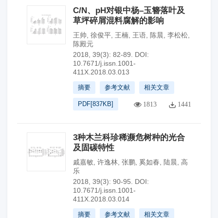
C/N、pH对银中杨–玉簪落叶及
草坪碎屑混料腐解的影响
王帅
,
徐俊平
,
王楠
,
王语
,
陈晨
,
李松松
,
陈殿元
2018, 39(3): 82-89.
DOI:
10.7671/j.issn.1001-
411X.2018.03.013
摘要
参考文献
相关文章
PDF[
837KB
]
1813
1441
3种木兰科珍稀濒危树种的光合
及固碳特性
戚嘉敏
,
许逸林
,
张鹏
,
奚如春
,
陆晨
,
高
乐
2018, 39(3): 90-95.
DOI:
10.7671/j.issn.1001-
411X.2018.03.014
摘要
参考文献
相关文章