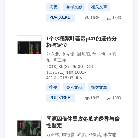
摘要
参考文献
相关文章
PDF[
931KB
]
1635
1543
1个水稻紫叶基因pl41的遗传分
析与定位
刘立龙
,
李允振
,
谢旭阳
,
徐一博
,
李容
柏
,
覃宝祥
2018, 39(3): 25-30.
DOI:
10.7671/j.issn.1001-
411X.2018.03.005
摘要
参考文献
相关文章
PDF[
893KB
]
1843
1983
同源四倍体黑皮冬瓜的诱导与倍
性鉴定
万正林
,
周艳霞
,
武鹏
,
邓俭英
,
李立志
,