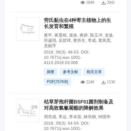
1849
2041
劳氏黏虫在4种寄主植物上的生
长发育和繁殖
黄芊
,
蒋显斌
,
凌炎
,
蒋婷
,
陈玉冲
,
龙迪
,
符诚强
,
吴碧球
,
黄所生
,
李成
,
黄凤宽
,
龙丽萍
2018, 39(3): 48-53.
DOI:
10.7671/j.issn.1001-
411X.2018.03.008
摘要
参考文献
相关文章
PDF[
757KB
]
2249
1530
枯草芽孢杆菌BSF01菌剂制备及
对高效氯氰菊酯的降解效果
周亮成
,
李运
,
李卓苗
,
林培炯
,
钟国华
2018, 39(3): 54-59.
DOI:
10.7671/j.issn.1001-