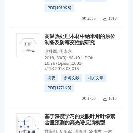
PDF[
1010KB
]
2336
1919
高温热处理木材中纳米铜的原位
制备及防霉变性能研究
谢桂军
,
周永东
2018, 39(3): 96-101.
DOI:
10.7671/j.issn.1001-
411X.2018.03.015
摘要
参考文献
相关文章
PDF[
1771KB
]
1730
1613
基于深度学习的龙眼叶片叶绿素
含量预测的高光谱反演模型
甘海明
,
岳学军
,
洪添胜
,
凌康杰
,
王林