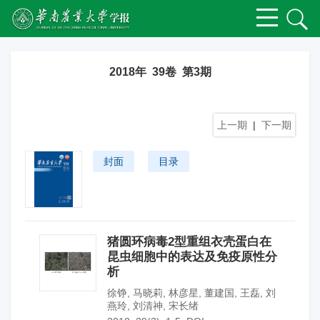
2018年 39卷 第3期
上一期
|
下一期
封面
目录
猪圆环病毒2型重组衣壳蛋白在
昆虫细胞中的表达及免疫原性分
析
徐铮
,
马晓莉
,
林彦星
,
董建国
,
王磊
,
刘
燕玲
,
刘清神
,
宋长绪