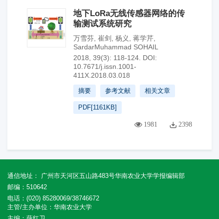
地下LoRa无线传感器网络的传
输测试系统研究
万雪芬
,
崔剑
,
杨义
,
蒋学芹
,
SardarMuhammad SOHAIL
2018, 39(3): 118-124.
DOI:
10.7671/j.issn.1001-
411X.2018.03.018
摘要
参考文献
相关文章
PDF[
1161KB
]
1981
2398
通信地址： 广州市天河区五山路483号华南农业大学学报编辑部
邮编：510642
电话：(020) 85280069/38746672
主管/主办单位：华南农业大学
主编：薛红卫