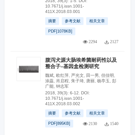
2018, 39(3): 1-5.
DOI:
10.7671/j.issn.1001-
411X.2018.03.001
摘要
参考文献
相关文章
PDF[
1078KB
]
2294
2127
腹泻犬源大肠埃希菌耐药性以及
整合子–基因盒检测研究
魏斌
,
欧红萍
,
严光文
,
田一男
,
但佳明
,
涂蕊
,
肖启程
,
朱子琦
,
唐丽
,
杨亭玉
,
彭
广能
,
钟志军
2018, 39(3): 6-12.
DOI:
10.7671/j.issn.1001-
411X.2018.03.002
摘要
参考文献
相关文章
PDF[
895KB
]
2130
1540