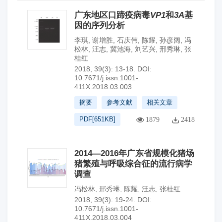
广东地区口蹄疫病毒
VP1
和
3A
基
因的序列分析
李琪
,
谢增胜
,
石庆伟
,
陈耀
,
孙彦阔
,
冯
松林
,
汪志
,
冀池海
,
刘艺兴
,
邢秀琳
,
张
桂红
2018, 39(3): 13-18.
DOI:
10.7671/j.issn.1001-
411X.2018.03.003
摘要
参考文献
相关文章
PDF[
651KB
]
1879
2418
2014—2016年广东省规模化猪场
猪繁殖与呼吸综合征的流行病学
调查
冯松林
,
邢秀琳
,
陈耀
,
汪志
,
张桂红
2018, 39(3): 19-24.
DOI:
10.7671/j.issn.1001-
411X.2018.03.004