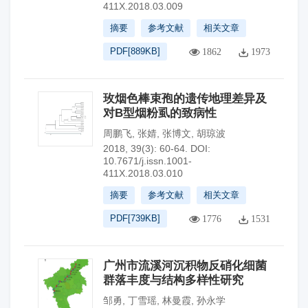
411X.2018.03.009
摘要
参考文献
相关文章
PDF[
889KB
]
1862
1973
玫烟色棒束孢的遗传地理差异及
对B型烟粉虱的致病性
周鹏飞
,
张婧
,
张博文
,
胡琼波
2018, 39(3): 60-64.
DOI:
10.7671/j.issn.1001-
411X.2018.03.010
摘要
参考文献
相关文章
PDF[
739KB
]
1776
1531
广州市流溪河沉积物反硝化细菌
群落丰度与结构多样性研究
邹勇
,
丁雪瑶
,
林曼霞
,
孙永学