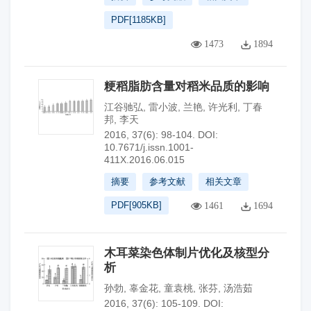
PDF[
1185KB
]
1473
1894
粳稻脂肪含量对稻米品质的影响
江谷驰弘
,
雷小波
,
兰艳
,
许光利
,
丁春
邦
,
李天
2016, 37(6): 98-104.
DOI:
10.7671/j.issn.1001-
411X.2016.06.015
摘要
参考文献
相关文章
PDF[
905KB
]
1461
1694
木耳菜染色体制片优化及核型分
析
孙勃
,
辜金花
,
童袁桃
,
张芬
,
汤浩茹
2016, 37(6): 105-109.
DOI: