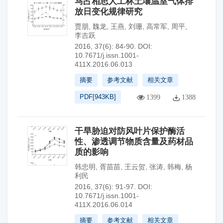
马占相思人工林土壤温室气体排
放日变化规律研究
贾朋
,
魏龙
,
王燕
,
刘珊
,
高常军
,
周平
,
李吉跃
2016, 37(6): 84-90.
DOI:
10.7671/j.issn.1001-
411X.2016.06.013
摘要
参考文献
相关文章
PDF[
943KB
]
1399
1388
干旱胁迫对防风叶片保护酶活
性、渗透调节物质含量及药材品
质的影响
韩忠明
,
胥苗苗
,
王云贺
,
张涛
,
韩梅
,
杨
利民
2016, 37(6): 91-97.
DOI:
10.7671/j.issn.1001-
411X.2016.06.014
摘要
参考文献
相关文章