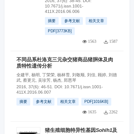
2016, 37(6): 38-45.
DOI:
10.7671/j.issn.1001-
411X.2016.06.006
摘要
参考文献
相关文章
PDF[
3773KB
]
1563
1587
不同品系杜洛克三元杂交猪商品猪胴体及肉
质特性遗传分析
全建平
,
杨明
,
丁荣荣
,
杨林雪
,
刘敬顺
,
刘佳
,
顾婷
,
刘德
武
,
蔡更元
,
吴珍芳
,
杨杰
,
郑恩琴
2016, 37(6): 46-51.
DOI:
10.7671/j.issn.1001-
411X.2016.06.007
摘要
参考文献
相关文章
PDF[
1016KB
]
1635
2262
猪生殖细胞特异性基因
Sohlh1
及