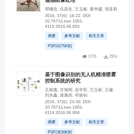
遥感图像处理
邓继忠
,
任高生
,
兰玉彬
,
黄华盛
,
张亚莉
2016, 37(6): 16-22.
DOI:
10.7671/j.issn.1001-
411X.2016.06.003
摘要
参考文献
相关文章
PDF[
4275KB
]
1570
2951
基于图像识别的无人机精准喷雾
控制系统的研究
王林惠
,
甘海明
,
岳学军
,
兰玉彬
,
王健
,
刘永鑫
,
凌康杰
,
岑振钊
2016, 37(6): 23-30.
DOI:
10.7671/j.issn.1001-
411X.2016.06.004
摘要
参考文献
相关文章
PDF[
3630KB
]