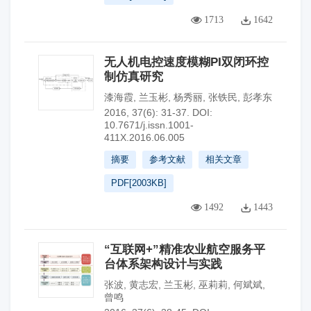
1713
1642
无人机电控速度模糊PI双闭环控
制仿真研究
漆海霞
,
兰玉彬
,
杨秀丽
,
张铁民
,
彭孝东
2016, 37(6): 31-37.
DOI:
10.7671/j.issn.1001-
411X.2016.06.005
摘要
参考文献
相关文章
PDF[
2003KB
]
1492
1443
“互联网+”精准农业航空服务平
台体系架构设计与实践
张波
,
黄志宏
,
兰玉彬
,
巫莉莉
,
何斌斌
,
曾鸣