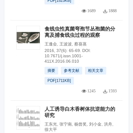
PDF[
1523KB
]
1689
1888
食线虫性真菌弯孢节丛孢菌的分
离及捕食线虫过程的观察
王逢会
,
王波波
,
蔡葵蒸
2016, 37(6): 65-69.
DOI:
10.7671/j.issn.1001-
411X.2016.06.010
摘要
参考文献
相关文章
PDF[
1711KB
]
1245
1593
人工诱导白木香树体抗逆能力的
研究
王东光
,
张宁南
,
杨曾奖
,
刘小金
,
洪舟
,
徐大平