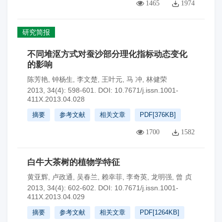
1465
1974
研究简报
不同堆沤方式对蚕沙部分理化指标动态变化
的影响
陈芳艳
,
钟杨生
,
李文楚
,
王叶元
,
马 冲
,
林健荣
2013, 34(4): 598-601.
DOI:
10.7671/j.issn.1001-
411X.2013.04.028
摘要
参考文献
相关文章
PDF[
376KB
]
1700
1582
白牛大茶树的植物学特征
黄亚辉
,
卢政通
,
吴春兰
,
赖幸菲
,
李奇英
,
龙明强
,
曾 贞
2013, 34(4): 602-602.
DOI:
10.7671/j.issn.1001-
411X.2013.04.029
摘要
参考文献
相关文章
PDF[
1264KB
]