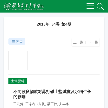
2013年 34卷 第4期
栏目
上一期
|
下一期
土壤肥料
不同改良物质对苏打碱土盐碱度及水稻生长
的影响
王云贺
,
王志春
,
杨 帆
,
梁正伟
,
安丰华