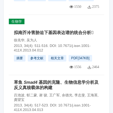
1550
2375
生物学
拟南芥冷害胁迫下基因表达谱的统合分析
徐兆华
,
吴为人
2013, 34(4): 511-516.
DOI:
10.7671/j.issn.1001-
411X.2013.04.012
摘要
参考文献
相关文章
PDF[
347KB
]
1556
2464
草鱼
Smad4
基因的克隆、生物信息学分析及
反义真核载体的构建
吕池波
,
郁二蒙
,
谢 骏
,
王广军
,
余德光
,
李志斐
,
王海英
,
龚望宝
2013, 34(4): 517-523.
DOI:
10.7671/j.issn.1001-
411X.2013.04.013