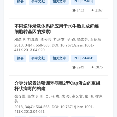
摘要
参考文献
相关文章
PDF[
375KB
]
1433
2167
不同逆转录载体系统应用于水牛胎儿成纤维
细胞转基因的探索
邓彦飞
,
刘真真
,
李云芳
,
刘庆友
,
罗 婵
,
杨素芳
,
石德顺
2013, 34(4): 558-563.
DOI:
10.7671/j.issn.1001-
411X.2013.04.020
摘要
参考文献
相关文章
PDF[
2964KB
]
2249
3076
介导分泌表达猪圆环病毒2型Cap蛋白的重组
杆状病毒的构建
张春雷
,
靳立明
,
叶 昱
,
张 杰
,
朱 俊
,
高又文
,
廖 明
,
樊惠
英
2013, 34(4): 564-568.
DOI:
10.7671/j.issn.1001-
411X.2013.04.021