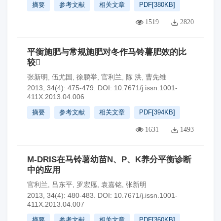
摘要
参考文献
相关文章
PDF[
380KB
]
1519
2820
平衡施肥与常规施肥对冬作马铃薯肥效的比
较
张新明
,
伍尤国
,
徐鹏举
,
官利兰
,
陈 洪
,
曹先维
2013, 34(4): 475-479.
DOI:
10.7671/j.issn.1001-
411X.2013.04.006
摘要
参考文献
相关文章
PDF[
394KB
]
1631
1493
M-DRIS在马铃薯幼苗N、P、K养分平衡诊断
中的应用
官利兰
,
吕东平
,
罗宏愿
,
袁嘉铭
,
张新明
2013, 34(4): 480-483.
DOI:
10.7671/j.issn.1001-
411X.2013.04.007
摘要
参考文献
相关文章
PDF[
360KB
]