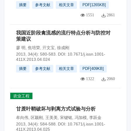
摘要
参考文献
相关文章
PDF[
1265KB
]
1551
2861
我国近阶段禽流感的流行特点分析与防控对
策建议
廖 明
,
焦培荣
,
亓文宝
,
徐成刚
2013, 34(4): 580-583.
DOI:
10.7671/j.issn.1001-
411X.2013.04.024
摘要
参考文献
相关文章
PDF[
409KB
]
1322
2060
农业工程
甘蔗叶鞘破坏与剥离方式试验与分析
牟向伟
,
区颖刚
,
王美美
,
宋键铭
,
冯加模
,
李跃金
2013, 34(4): 584-588.
DOI:
10.7671/j.issn.1001-
411X.2013.04.025