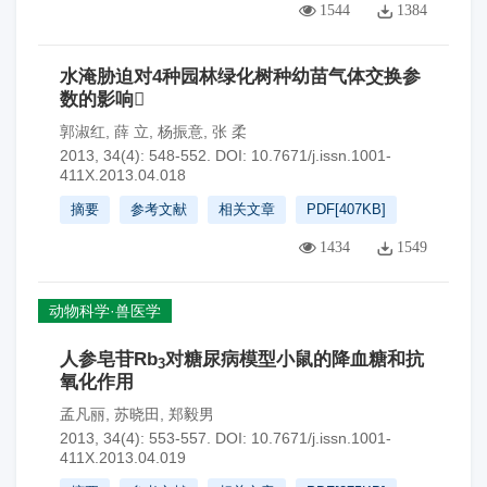
1544
1384
水淹胁迫对4种园林绿化树种幼苗气体交换参
数的影响
郭淑红
,
薛 立
,
杨振意
,
张 柔
2013, 34(4): 548-552.
DOI:
10.7671/j.issn.1001-
411X.2013.04.018
摘要
参考文献
相关文章
PDF[
407KB
]
1434
1549
动物科学·兽医学
人参皂苷Rb
对糖尿病模型小鼠的降血糖和抗
3
氧化作用
孟凡丽
,
苏晓田
,
郑毅男
2013, 34(4): 553-557.
DOI:
10.7671/j.issn.1001-
411X.2013.04.019