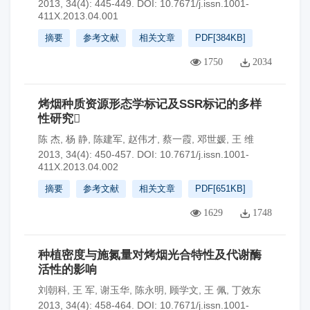
2013, 34(4): 445-449.
DOI:
10.7671/j.issn.1001-
411X.2013.04.001
摘要
参考文献
相关文章
PDF[
384KB
]
1750
2034
烤烟种质资源形态学标记及SSR标记的多样
性研究
陈 杰
,
杨 静
,
陈建军
,
赵伟才
,
蔡一霞
,
邓世媛
,
王 维
2013, 34(4): 450-457.
DOI:
10.7671/j.issn.1001-
411X.2013.04.002
摘要
参考文献
相关文章
PDF[
651KB
]
1629
1748
种植密度与施氮量对烤烟光合特性及代谢酶
活性的影响
刘朝科
,
王 军
,
谢玉华
,
陈永明
,
顾学文
,
王 佩
,
丁效东
2013, 34(4): 458-464.
DOI:
10.7671/j.issn.1001-