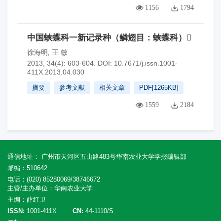
1156
1794
中国蛱蝶科一新记录种（鳞翅目：蛱蝶科）
徐海明
,
王 敏
2013, 34(4): 603-604.
DOI:
10.7671/j.issn.1001-
411X.2013.04.030
摘要
参考文献
相关文章
PDF[
1265KB
]
1559
2184
通信地址： 广州市天河区五山路483号华南农业大学学报编辑部
邮编：510642
电话：(020) 85280069/38746672
主管/主办单位：华南农业大学
主编：薛红卫
ISSN:
1001-411X
CN:
44-1110/S