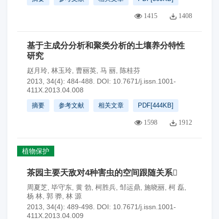
1415
1408
基于主成分分析和聚类分析的土壤养分特性
研究
赵月玲
,
林玉玲
,
曹丽英
,
马 丽
,
陈桂芬
2013, 34(4): 484-488.
DOI:
10.7671/j.issn.1001-
411X.2013.04.008
摘要
参考文献
相关文章
PDF[
444KB
]
1598
1912
植物保护
茶园主要天敌对4种害虫的空间跟随关系
周夏芝
,
毕守东
,
黄 勃
,
柯胜兵
,
邹运鼎
,
施晓丽
,
柯 磊
,
杨 林
,
郭 骅
,
林 源
2013, 34(4): 489-498.
DOI:
10.7671/j.issn.1001-
411X.2013.04.009