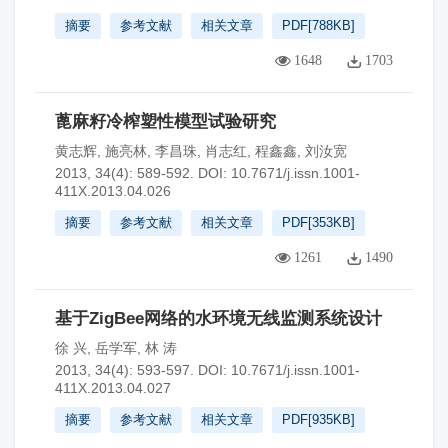
摘要
参考文献
相关文章
PDF[
788KB
]
1648
1703
蓖麻籽冷榨塑性模型试验研究
黄志辉
,
施亮林
,
李昌珠
,
肖志红
,
程鑫鑫
,
刘汝宽
2013, 34(4): 589-592.
DOI:
10.7671/j.issn.1001-
411X.2013.04.026
摘要
参考文献
相关文章
PDF[
353KB
]
1261
1490
基于ZigBee网络的水环境无线监测系统设计
徐 兴
,
岳学军
,
林 涛
2013, 34(4): 593-597.
DOI:
10.7671/j.issn.1001-
411X.2013.04.027
摘要
参考文献
相关文章
PDF[
935KB
]