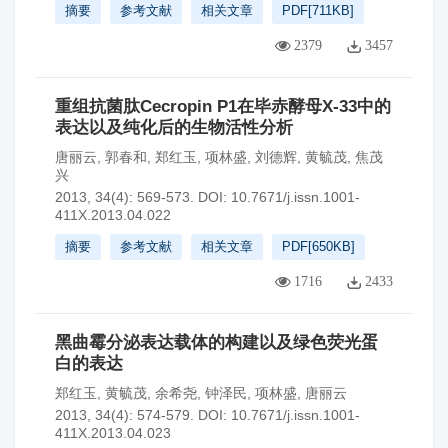
摘要
参考文献
相关文章
PDF[
711KB
]
2379
3457
重组抗菌肽Cecropin P1在毕赤酵母X-33中的
表达以及纯化后的生物活性分析
唐丽云
,
郭春和
,
郑红玉
,
项林盛
,
刘德辉
,
黄毓茂
,
焦茂
兴
2013, 34(4): 569-573.
DOI:
10.7671/j.issn.1001-
411X.2013.04.022
摘要
参考文献
相关文章
PDF[
650KB
]
1716
2433
黑曲霉分泌表达载体的构建以及绿色荧光蛋
白的表达
郑红玉
,
黄毓茂
,
余希尧
,
钟泽民
,
项林盛
,
唐丽云
2013, 34(4): 574-579.
DOI:
10.7671/j.issn.1001-
411X.2013.04.023