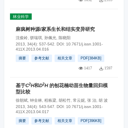
林业科学
麻疯树种源/家系生长和结实变异研究
沈俊岭
,
骈瑞琪
,
孙佩光
,
陈晓阳
2013, 34(4): 537-542.
DOI:
10.7671/j.issn.1001-
411X.2013.04.016
摘要
参考文献
相关文章
PDF[
384KB
]
1417
1597
2
2
基于
C
H
和
D
H
的刨花楠幼苗生物量回归模
型比较
徐朝斌
,
钟全林
,
程栋梁
,
胡松竹
,
常云妮
,
张 治
,
胡 波
2013, 34(4): 543-547.
DOI:
10.7671/j.issn.1001-
411X.2013.04.017
摘要
参考文献
相关文章
PDF[
396KB
]