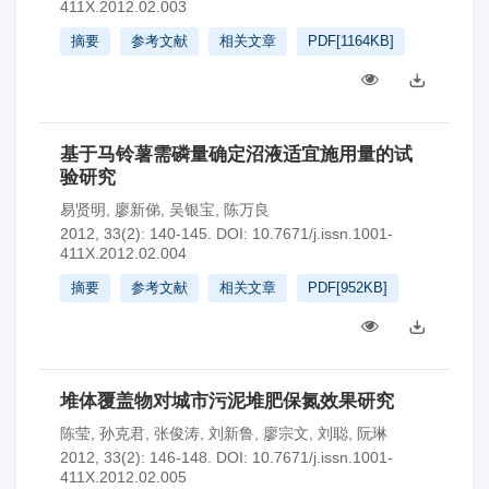
411X.2012.02.003
摘要
参考文献
相关文章
PDF[
1164KB
]
基于马铃薯需磷量确定沼液适宜施用量的试
验研究
易贤明
,
廖新俤
,
吴银宝
,
陈万良
2012, 33(2): 140-145.
DOI:
10.7671/j.issn.1001-
411X.2012.02.004
摘要
参考文献
相关文章
PDF[
952KB
]
堆体覆盖物对城市污泥堆肥保氮效果研究
陈莹
,
孙克君
,
张俊涛
,
刘新鲁
,
廖宗文
,
刘聪
,
阮琳
2012, 33(2): 146-148.
DOI:
10.7671/j.issn.1001-
411X.2012.02.005