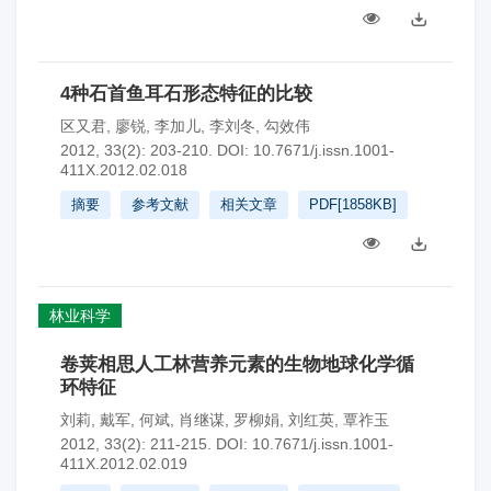
4种石首鱼耳石形态特征的比较
区又君
,
廖锐
,
李加儿
,
李刘冬
,
勾效伟
2012, 33(2): 203-210.
DOI:
10.7671/j.issn.1001-
411X.2012.02.018
摘要
参考文献
相关文章
PDF[
1858KB
]
林业科学
卷荚相思人工林营养元素的生物地球化学循
环特征
刘莉
,
戴军
,
何斌
,
肖继谋
,
罗柳娟
,
刘红英
,
覃祚玉
2012, 33(2): 211-215.
DOI:
10.7671/j.issn.1001-
411X.2012.02.019