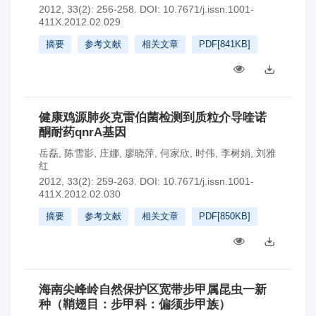
2012, 33(2): 256-258.
DOI:
10.7671/j.issn.1001-
411X.2012.02.029
摘要
参考文献
相关文章
PDF[
841KB
]
健康鸡源肺炎克雷伯菌检测到质粒介导喹诺
酮耐药qnrA基因
岳磊
,
陈雪影
,
庄娜
,
廖晓萍
,
何家欣
,
时伟
,
李树娟
,
刘雅
红
2012, 33(2): 259-263.
DOI:
10.7671/j.issn.1001-
411X.2012.02.030
摘要
参考文献
相关文章
PDF[
850KB
]
海南尖峰岭自然保护区宽带步甲属昆虫一新
种（鞘翅目：步甲科：偏须步甲族）