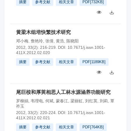
摘要
参考文献
相关文章
PDF[
732KB
]
黄梁木组培快繁技术研究
邓小梅
,
詹艳玲
,
张倩
,
黄浩
,
陈晓阳
2012, 33(2): 216-219.
DOI:
10.7671/j.issn.1001-
411X.2012.02.020
摘要
参考文献
相关文章
PDF[
1189KB
]
尾巨桉和厚荚相思人工林水源涵养功能研究
罗柳娟
,
韦理电
,
何斌
,
蒙春江
,
梁丽虹
,
刘红英
,
刘莉
,
覃
祚玉
2012, 33(2): 220-224.
DOI:
10.7671/j.issn.1001-
411X.2012.02.021
摘要
参考文献
相关文章
PDF[
764KB
]