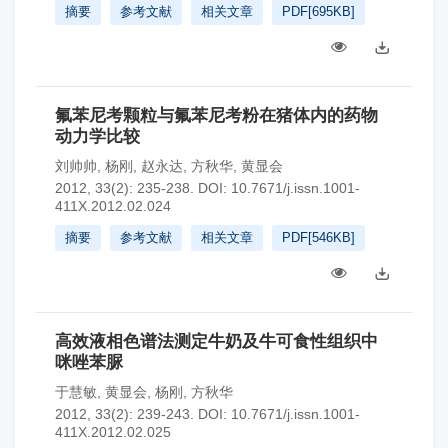
摘要
参考文献
相关文章
PDF[
695KB
]
氟苯尼考颗粒与氟苯尼考粉在猪体内的药物
动力学比较
刘帅帅
,
杨刚
,
赵永达
,
方秋华
,
黄显会
2012, 33(2): 235-238.
DOI:
10.7671/j.issn.1001-
411X.2012.02.024
摘要
参考文献
相关文章
PDF[
546KB
]
高效液相色谱法测定牛奶及牛可食性组织中
咪唑苯脲
于慧敏
,
黄显会
,
杨刚
,
方秋华
2012, 33(2): 239-243.
DOI:
10.7671/j.issn.1001-
411X.2012.02.025