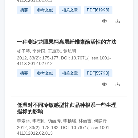
411X.2012.02.011
摘要
参考文献
相关文章
PDF[
619KB
]
一种测定龙眼果柄离层纤维素酶活性的方法
杨子琴
,
李建国
,
王惠聪
,
黄旭明
2012, 33(2): 175-177.
DOI:
10.7671/j.issn.1001-
411X.2012.02.012
摘要
参考文献
相关文章
PDF[
557KB
]
低温对不同冷敏感型甘蔗品种根系一些生理
指标的影响
李素丽
,
李志刚
,
杨丽涛
,
李杨瑞
,
林丽吉
,
何静丹
2012, 33(2): 178-182.
DOI:
10.7671/j.issn.1001-
411X.2012.02.013