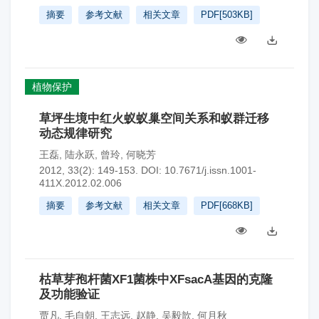
摘要
参考文献
相关文章
PDF[
503KB
]
植物保护
草坪生境中红火蚁蚁巢空间关系和蚁群迁移
动态规律研究
王磊
,
陆永跃
,
曾玲
,
何晓芳
2012, 33(2): 149-153.
DOI:
10.7671/j.issn.1001-
411X.2012.02.006
摘要
参考文献
相关文章
PDF[
668KB
]
枯草芽孢杆菌XF1菌株中XFsacA基因的克隆
及功能验证
贾凡
,
毛自朝
,
王志远
,
赵静
,
吴毅歆
,
何月秋