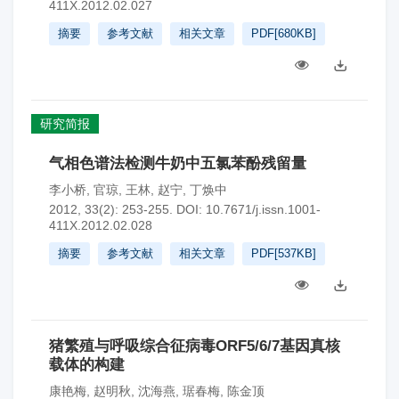
411X.2012.02.027
摘要
参考文献
相关文章
PDF[
680KB
]
研究简报
气相色谱法检测牛奶中五氯苯酚残留量
李小桥
,
官琼
,
王林
,
赵宁
,
丁焕中
2012, 33(2): 253-255.
DOI:
10.7671/j.issn.1001-
411X.2012.02.028
摘要
参考文献
相关文章
PDF[
537KB
]
猪繁殖与呼吸综合征病毒ORF5/6/7基因真核
载体的构建
康艳梅
,
赵明秋
,
沈海燕
,
琚春梅
,
陈金顶