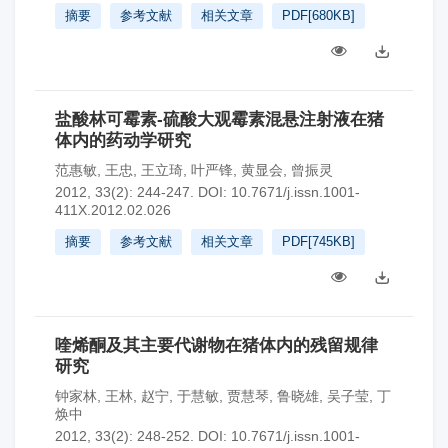
摘要
参考文献
相关文章
PDF[
680KB
]
盐酸林可霉素-硫酸大观霉素混悬注射液在猪
体内的药动学研究
范惠敏
,
王忠
,
王立琦
,
叶严锋
,
黄显会
,
曾振灵
2012, 33(2): 244-247.
DOI:
10.7671/j.issn.1001-
411X.2012.02.026
摘要
参考文献
相关文章
PDF[
745KB
]
喹烯酮及其主要代谢物在猪体内的残留规律
研究
钟家林
,
王林
,
赵宁
,
于慧敏
,
贾慧琴
,
鲁晓雄
,
吴子莹
,
丁
焕中
2012, 33(2): 248-252.
DOI:
10.7671/j.issn.1001-