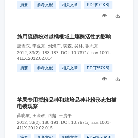
摘要
参考文献
相关文章
PDF[
972KB
]
施用硫磺粉对越橘根域土壤酶活性的影响
唐雪东
,
李亚东
,
刘海广
,
窦森
,
吴林
,
张志东
2012, 33(2): 183-187.
DOI:
10.7671/j.issn.1001-
411X.2012.02.014
摘要
参考文献
相关文章
PDF[
757KB
]
苹果专用授粉品种和栽培品种花粉形态扫描
电镜观察
薛晓敏
,
王金政
,
路超
,
王贵平
2012, 33(2): 188-191.
DOI:
10.7671/j.issn.1001-
411X.2012.02.015
摘要
参考文献
相关文章
PDF[
1670KB
]