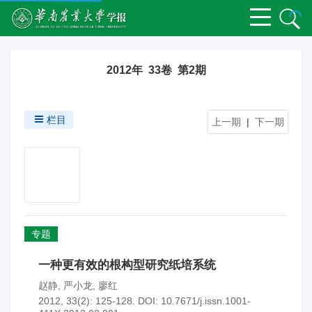
2012年 33卷 第2期
栏目
上一期
|
下一期
专题
一种更有效的根构型研究纸培系统
赵静
,
严小龙
,
廖红
2012, 33(2): 125-128.
DOI:
10.7671/j.issn.1001-