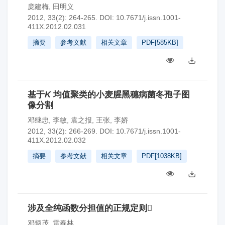
庞建梅
,
田明义
2012, 33(2): 264-265.
DOI:
10.7671/j.issn.1001-
411X.2012.02.031
摘要
参考文献
相关文章
PDF[
585KB
]
基于
K
均值聚类的小麦腥黑穗病菌冬孢子图
像分割
邓继忠
,
李敏
,
袁之报
,
王张
,
李娇
2012, 33(2): 266-269.
DOI:
10.7671/j.issn.1001-
411X.2012.02.032
摘要
参考文献
相关文章
PDF[
1038KB
]
涉及全纯函数分担值的正规定则
邓炳茂
,
雷春林