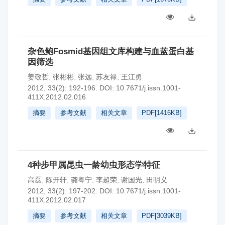
杂色鲍Fosmid基因组文库构建与血蓝蛋白基
因筛选
姜敬哲
,
张彬彬
,
张远
,
苏友禄
,
王江勇
2012, 33(2): 192-196.
DOI:
10.7671/j.issn.1001-
411X.2012.02.016
摘要
参考文献
相关文章
PDF[
1416KB
]
4种步甲属昆虫一龄幼虫形态学特征
高磊
,
陈开轩
,
龚粤宁
,
李超荣
,
谢国光
,
田明义
2012, 33(2): 197-202.
DOI:
10.7671/j.issn.1001-
411X.2012.02.017
摘要
参考文献
相关文章
PDF[
3039KB
]