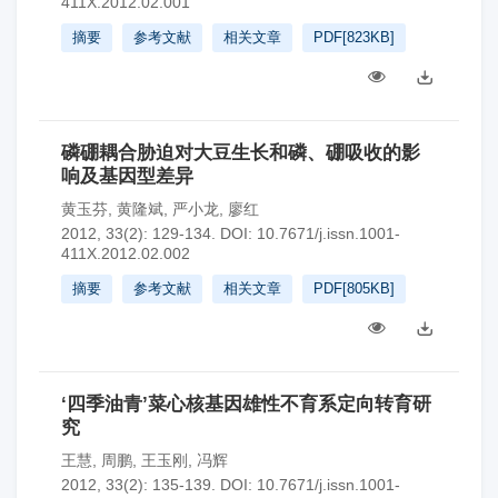
411X.2012.02.001
摘要
参考文献
相关文章
PDF[
823KB
]
磷硼耦合胁迫对大豆生长和磷、硼吸收的影
响及基因型差异
黄玉芬
,
黄隆斌
,
严小龙
,
廖红
2012, 33(2): 129-134.
DOI:
10.7671/j.issn.1001-
411X.2012.02.002
摘要
参考文献
相关文章
PDF[
805KB
]
‘四季油青’菜心核基因雄性不育系定向转育研
究
王慧
,
周鹏
,
王玉刚
,
冯辉
2012, 33(2): 135-139.
DOI:
10.7671/j.issn.1001-