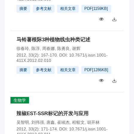
摘要
参考文献
相关文章
PDF[
1159KB
]
马铃薯根际3种植物线虫种类记述
徐春玲
,
陈淳
,
周春娜
,
陈勇良
,
谢辉
2012, 33(2): 167-170.
DOI:
10.7671/j.issn.1001-
411X.2012.02.010
摘要
参考文献
相关文章
PDF[
1286KB
]
生物学
辣椒EST-SSR标记的开发与应用
吴智明
,
刘伟强
,
唐鑫
,
崔竣杰
,
程蛟文
,
胡开林
2012, 33(2): 171-174.
DOI:
10.7671/j.issn.1001-