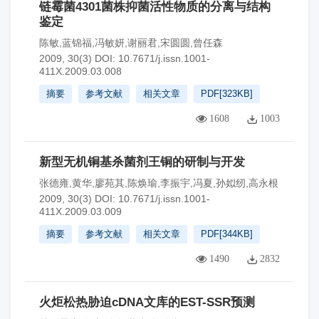
链霉菌4301菌株抑菌活性物质的分离与结构
鉴定
陈敏,蓝锦福,冯敏妍,谢丽君,宋圆圆,曾任森
2009, 30(3)
DOI:
10.7671/j.issn.1001-
411X.2009.03.008
摘要
参考文献
相关文章
PDF[
323KB
]
1608
1003
新型无机铜基杀菌剂王铜的研制与开发
张德雍,黄华,廖苑其,陈焕瑜,李振宇,冯夏,孙姒纫,高永根
2009, 30(3)
DOI:
10.7671/j.issn.1001-
411X.2009.03.009
摘要
参考文献
相关文章
PDF[
344KB
]
1490
2832
火炬松热胁迫cDNA文库的EST-SSR预测