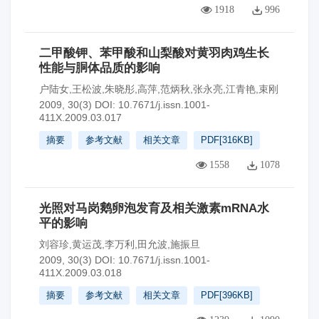
1918
996
二甲酸钾、苯甲酸和山梨酸对黄羽肉鸡生长
性能与胴体品质的影响
户陆女,王松波,朱晓彤,高萍,范炳秋,张永亮,江青艳,束刚
2009, 30(3)
DOI:
10.7671/j.issn.1001-
411X.2009.03.017
摘要
参考文献
相关文章
PDF[
316KB
]
1558
1078
光照对马岗鹅卵泡发育及相关激素mRNA水
平的影响
刘容珍,黄运茂,李万利,田允波,施振旦
2009, 30(3)
DOI:
10.7671/j.issn.1001-
411X.2009.03.018
摘要
参考文献
相关文章
PDF[
396KB
]