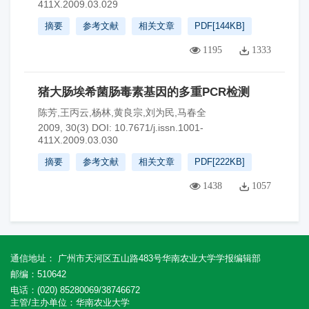
411X.2009.03.029
摘要
参考文献
相关文章
PDF[
144KB
]
1195
1333
猪大肠埃希菌肠毒素基因的多重PCR检测
陈芳,王丙云,杨林,黄良宗,刘为民,马春全
2009, 30(3)
DOI:
10.7671/j.issn.1001-
411X.2009.03.030
摘要
参考文献
相关文章
PDF[
222KB
]
1438
1057
通信地址： 广州市天河区五山路483号华南农业大学学报编辑部
邮编：510642
电话：(020) 85280069/38746672
主管/主办单位：华南农业大学