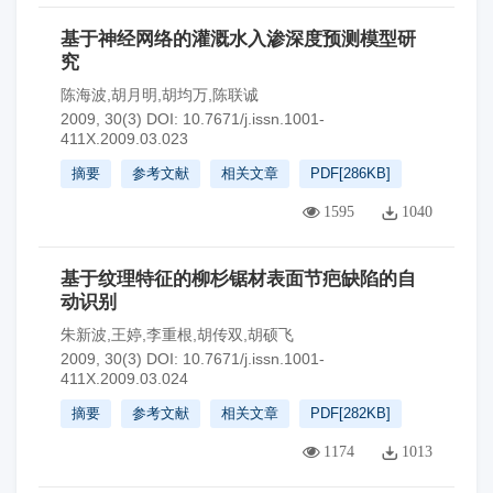
基于神经网络的灌溉水入渗深度预测模型研
究
陈海波,胡月明,胡均万,陈联诚
2009, 30(3)
DOI:
10.7671/j.issn.1001-
411X.2009.03.023
摘要
参考文献
相关文章
PDF[
286KB
]
1595
1040
基于纹理特征的柳杉锯材表面节疤缺陷的自
动识别
朱新波,王婷,李重根,胡传双,胡硕飞
2009, 30(3)
DOI:
10.7671/j.issn.1001-
411X.2009.03.024
摘要
参考文献
相关文章
PDF[
282KB
]
1174
1013