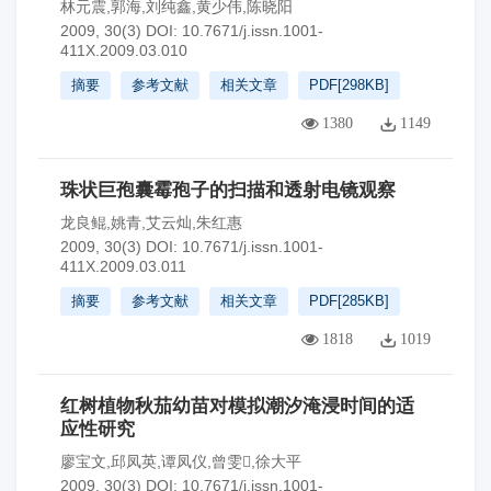
林元震,郭海,刘纯鑫,黄少伟,陈晓阳
2009, 30(3)
DOI:
10.7671/j.issn.1001-
411X.2009.03.010
摘要
参考文献
相关文章
PDF[
298KB
]
1380
1149
珠状巨孢囊霉孢子的扫描和透射电镜观察
龙良鲲,姚青,艾云灿,朱红惠
2009, 30(3)
DOI:
10.7671/j.issn.1001-
411X.2009.03.011
摘要
参考文献
相关文章
PDF[
285KB
]
1818
1019
红树植物秋茄幼苗对模拟潮汐淹浸时间的适
应性研究
廖宝文,邱凤英,谭凤仪,曾雯,徐大平
2009, 30(3)
DOI:
10.7671/j.issn.1001-