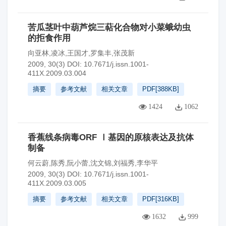
苦瓜茎叶中葫芦烷三萜化合物对小菜蛾幼虫
的拒食作用
向亚林,凌冰,王国才,罗集丰,张茂新
2009, 30(3)
DOI:
10.7671/j.issn.1001-
411X.2009.03.004
摘要
参考文献
相关文章
PDF[
388KB
]
1424
1062
香蕉线条病毒ORF Ⅰ基因的原核表达及抗体
制备
何云蔚,陈秀,阮小蕾,沈文锦,刘福秀,李华平
2009, 30(3)
DOI:
10.7671/j.issn.1001-
411X.2009.03.005
摘要
参考文献
相关文章
PDF[
316KB
]
1632
999