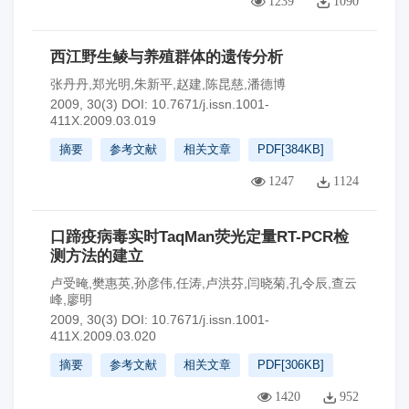
1239
1090
西江野生鲮与养殖群体的遗传分析
张丹丹,郑光明,朱新平,赵建,陈昆慈,潘德博
2009, 30(3)
DOI:
10.7671/j.issn.1001-
411X.2009.03.019
摘要
参考文献
相关文章
PDF[
384KB
]
1247
1124
口蹄疫病毒实时TaqMan荧光定量RT-PCR检
测方法的建立
卢受晻,樊惠英,孙彦伟,任涛,卢洪芬,闫晓菊,孔令辰,查云
峰,廖明
2009, 30(3)
DOI:
10.7671/j.issn.1001-
411X.2009.03.020
摘要
参考文献
相关文章
PDF[
306KB
]
1420
952