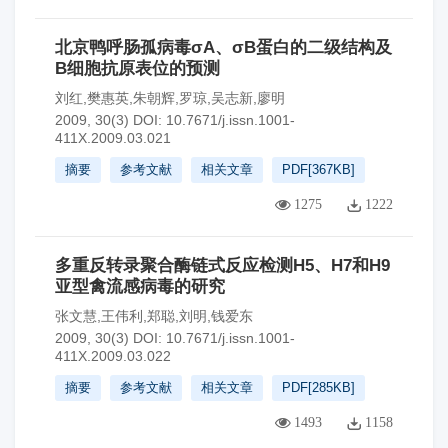
北京鸭呼肠孤病毒σA、σB蛋白的二级结构及
B细胞抗原表位的预测
刘红,樊惠英,朱朝辉,罗琼,吴志新,廖明
2009, 30(3)
DOI:
10.7671/j.issn.1001-
411X.2009.03.021
摘要
参考文献
相关文章
PDF[
367KB
]
1275
1222
多重反转录聚合酶链式反应检测H5、H7和H9
亚型禽流感病毒的研究
张文慧,王伟利,郑聪,刘明,钱爱东
2009, 30(3)
DOI:
10.7671/j.issn.1001-
411X.2009.03.022
摘要
参考文献
相关文章
PDF[
285KB
]
1493
1158