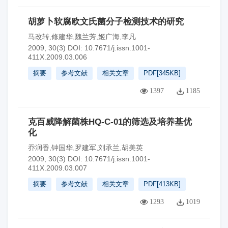
胡萝卜软腐欧文氏菌分子检测技术的研究
马改转,修建华,魏兰芳,姬广海,李凡
2009, 30(3)
DOI:
10.7671/j.issn.1001-
411X.2009.03.006
摘要
参考文献
相关文章
PDF[
345KB
]
1397
1185
克百威降解菌株HQ-C-01的筛选及培养基优
化
乔润香,钟国华,罗建军,刘承兰,胡美英
2009, 30(3)
DOI:
10.7671/j.issn.1001-
411X.2009.03.007
摘要
参考文献
相关文章
PDF[
413KB
]
1293
1019