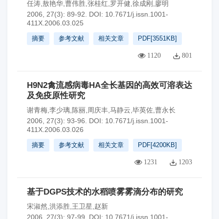
任涛,敖艳华,曹伟胜,张桂红,罗开健,徐成刚,廖明
2006, 27(3): 89-92.
DOI:
10.7671/j.issn.1001-
411X.2006.03.025
摘要
参考文献
相关文章
PDF[
3551KB
]
1120
801
H9N2禽流感病毒HA全长基因的高效可溶表达
及免疫原性研究
谢青梅,李少璃,陈丽,周庆丰,马静云,毕英佐,曹永长
2006, 27(3): 93-96.
DOI:
10.7671/j.issn.1001-
411X.2006.03.026
摘要
参考文献
相关文章
PDF[
4200KB
]
1231
1203
基于DGPS技术的水稻喷雾雾滴分布的研究
宋淑然,洪添胜,王卫星,赵新
2006, 27(3): 97-99.
DOI:
10.7671/j.issn.1001-