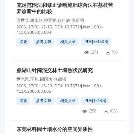
充足范围法和修正诊断施肥综合法在荔枝营
养诊断中的比较
谢世恭,谢永红,曾亚妮,伏广农,张新明
2006, 27(3): 12-15.
DOI:
10.7671/j.issn.1001-
411X.2006.03.004
摘要
参考文献
相关文章
PDF[
3514KB
]
1271
790
鼎湖山针阔混交林土壤热状况研究
尹光彩,王旭,周国逸,张德强
2006, 27(3): 16-20.
DOI:
10.7671/j.issn.1001-
411X.2006.03.005
摘要
参考文献
相关文章
PDF[
184KB
]
1258
1058
东莞林科园土壤水分的空间异质性