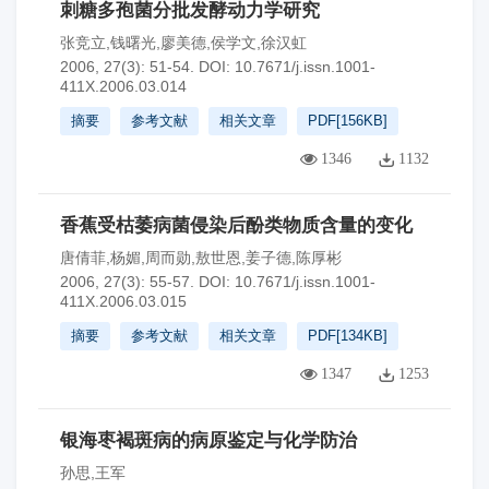
刺糖多孢菌分批发酵动力学研究
张竞立,钱曙光,廖美德,侯学文,徐汉虹
2006, 27(3): 51-54.
DOI:
10.7671/j.issn.1001-
411X.2006.03.014
摘要
参考文献
相关文章
PDF[
156KB
]
1346
1132
香蕉受枯萎病菌侵染后酚类物质含量的变化
唐倩菲,杨媚,周而勋,敖世恩,姜子德,陈厚彬
2006, 27(3): 55-57.
DOI:
10.7671/j.issn.1001-
411X.2006.03.015
摘要
参考文献
相关文章
PDF[
134KB
]
1347
1253
银海枣褐斑病的病原鉴定与化学防治
孙思,王军