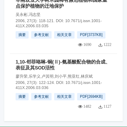
华南农业大学树木园稀有濒危植物和国家重
点保护植物的迁地保护
吴永彬,冯志坚
2006, 27(3): 118-121.
DOI:
10.7671/j.issn.1001-
411X.2006.03.035
摘要
参考文献
相关文章
PDF[
3737KB
]
1690
1222
1,10-邻菲咯啉-铜(Ⅱ)-氨基酸配合物的合成、
表征及其SOD活性
廖升荣,乐学义,卢其明,刘小平,熊亚红,林庆斌
2006, 27(3): 122-124.
DOI:
10.7671/j.issn.1001-
411X.2006.03.036
摘要
参考文献
相关文章
PDF[
2694KB
]
1482
1127