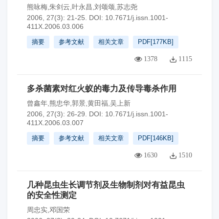
熊咏梅,朱剑云,叶永昌,刘颂颂,苏志尧
2006, 27(3): 21-25.
DOI:
10.7671/j.issn.1001-
411X.2006.03.006
摘要
参考文献
相关文章
PDF[
177KB
]
1378
1115
多杀菌素对红火蚁的毒力及传导毒杀作用
曾鑫年,熊忠华,郭景,黄田福,吴上新
2006, 27(3): 26-29.
DOI:
10.7671/j.issn.1001-
411X.2006.03.007
摘要
参考文献
相关文章
PDF[
146KB
]
1630
1510
几种昆虫生长调节剂及生物制剂对有益昆虫
的安全性测定
周忠实,邓国荣