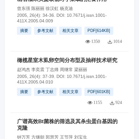
曾东强 陈丽丽 徐汉虹 杨克迪
2005, 26(4): 34-36.
DOI:
10.7671/j.issn.1001-
411X.2005.04.009
摘要
参考文献
相关文章
PDF[
614KB
]
1350
1014
橄榄星室木虱卵空间分布型及抽样技术研究
赵鸿杰 李奕震 丁志烽 周继常 梁丽丽
2005, 26(4): 37-39.
DOI:
10.7671/j.issn.1001-
411X.2005.04.010
摘要
参考文献
相关文章
PDF[
601KB
]
1155
924
广谱高效Bt菌株的筛选及其杀虫蛋白基因的
克隆
钟万芳 方继朝 郭慧芳 王节萍 刘宝生