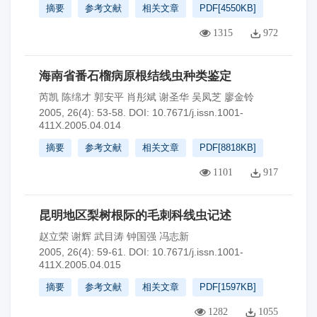
摘要
参考文献
相关文章
PDF[
4550KB
]
1315
972
海南省番石榴病原根结线虫种类鉴定
芮凯 陈绵才 郭安平 肖彤斌 谢圣华 吴凤芝 廖金铃
2005, 26(4): 53-58.
DOI:
10.7671/j.issn.1001-
411X.2005.04.014
摘要
参考文献
相关文章
PDF[
8818KB
]
1101
917
昆明地区梨树根际的毛刺科线虫记述
赵立荣 谢辉 武目涛 钟国强 冯志新
2005, 26(4): 59-61.
DOI:
10.7671/j.issn.1001-
411X.2005.04.015
摘要
参考文献
相关文章
PDF[
1597KB
]
1282
1055