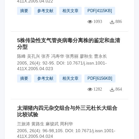
411X.2005.04.022
摘要
参考文献
相关文章
PDF[
4115KB
]
1093
886
5株传染性支气管炎病毒分离株的鉴定和血清
分型
陈峰 吴孔兴 张齐 冯寿华 张秀丽 廖秋生 曹永长
2005, 26(4): 92-95.
DOI:
10.7671/j.issn.1001-
411X.2005.04.023
摘要
参考文献
相关文章
PDF[
6156KB
]
1282
864
太湖猪内四元杂交组合与外三元杜长大组合
比较试验
兰旅涛 黄路生 麻骏武 周利华
2005, 26(4): 96-98,105.
DOI:
10.7671/j.issn.1001-
411X.2005.04.024