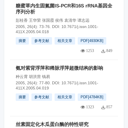
糖蜜草内生固氮菌IS-PCR和16S rRNA基因全
序列分析
彭桂香 王华荣 张国霞 侯伟 袁清华 谭志远
2005, 26(4): 73-76.
DOI:
10.7671/j.issn.1001-
411X.2005.04.018
摘要
参考文献
相关文章
PDF[
4930KB
]
1253
849
氨对紫背浮萍和稀脉浮萍超微结构的影响
种云霄 胡洪营 钱易
2005, 26(4): 77-80.
DOI:
10.7671/j.issn.1001-
411X.2005.04.019
摘要
参考文献
相关文章
PDF[
4784KB
]
1323
857
丝素固定化木瓜蛋白酶的特性研究