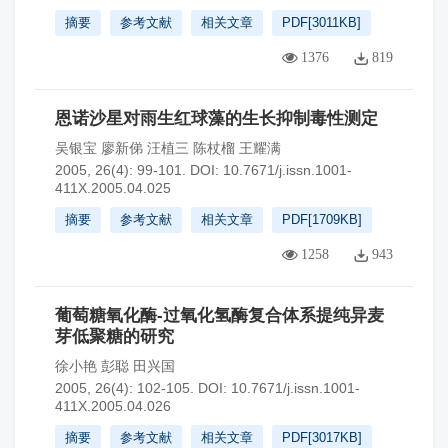
摘要
参考文献
相关文章
PDF[
3011KB
]
1376
819
恩诺沙星对雨生红球藻的生长抑制毒性测定
吴银宝 廖新俤 汪植三 陈杖榴 王耀满
2005, 26(4): 99-101.
DOI:
10.7671/j.issn.1001-
411X.2005.04.025
摘要
参考文献
相关文章
PDF[
1709KB
]
1258
943
葡萄糖氧化酶-过氧化氢酶复合体系提纯异麦
芽低聚糖的研究
徐小艳 彭聪 田兴国
2005, 26(4): 102-105.
DOI:
10.7671/j.issn.1001-
411X.2005.04.026
摘要
参考文献
相关文章
PDF[
3017KB
]