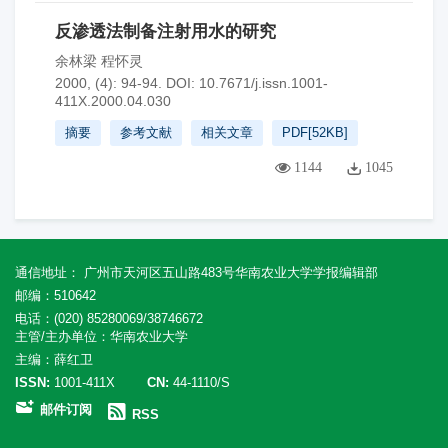
反渗透法制备注射用水的研究
余林梁 程怀灵
2000, (4): 94-94.
DOI:
10.7671/j.issn.1001-
411X.2000.04.030
摘要
参考文献
相关文章
PDF[
52KB
]
1144
1045
通信地址： 广州市天河区五山路483号华南农业大学学报编辑部
邮编：510642
电话：(020) 85280069/38746672
主管/主办单位：华南农业大学
主编：薛红卫
ISSN:
1001-411X
CN:
44-1110/S
邮件订阅
RSS