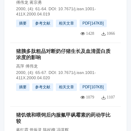
傅伟龙 蒋宗勇
2000, (4): 61-64.
DOI:
10.7671/j.issn.1001-
411X.2000.04.019
摘要
参考文献
相关文章
PDF[
147KB
]
1428
1066
猪胰多肽粗品对断奶仔猪生长及血清蛋白质
浓度的影响
高萍 傅伟龙
2000, (4): 65-67.
DOI:
10.7671/j.issn.1001-
411X.2000.04.020
摘要
参考文献
相关文章
PDF[
107KB
]
1079
1107
猪饥饿和喂饲后内服氟甲砜霉素的药动学比
较
蒋红霞,曾振灵,陈杖榴,冯淇辉