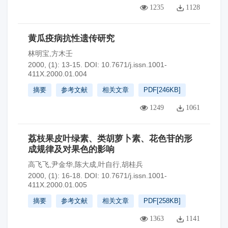
1235
1128
黄瓜疫病抗性遗传研究
林明宝,方木壬
2000, (1): 13-15.
DOI:
10.7671/j.issn.1001-
411X.2000.01.004
摘要
参考文献
相关文章
PDF[
246KB
]
1249
1061
荔枝果皮叶绿素、类胡萝卜素、花色苷的形
成规律及对果色的影响
高飞飞,尹金华,陈大成,叶自行,胡桂兵
2000, (1): 16-18.
DOI:
10.7671/j.issn.1001-
411X.2000.01.005
摘要
参考文献
相关文章
PDF[
258KB
]
1363
1141