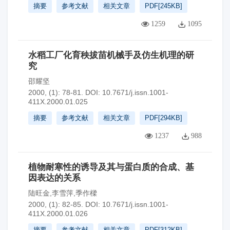
摘要
参考文献
相关文章
PDF[
245KB
]
1259
1095
水稻工厂化育秧拔苗机械手及仿生机理的研
究
邵耀坚
2000, (1): 78-81.
DOI:
10.7671/j.issn.1001-
411X.2000.01.025
摘要
参考文献
相关文章
PDF[
294KB
]
1237
988
植物耐寒性的诱导及其与蛋白质的合成、基
因表达的关系
陆旺金,李雪萍,季作樑
2000, (1): 82-85.
DOI:
10.7671/j.issn.1001-
411X.2000.01.026
摘要
参考文献
相关文章
PDF[
312KB
]