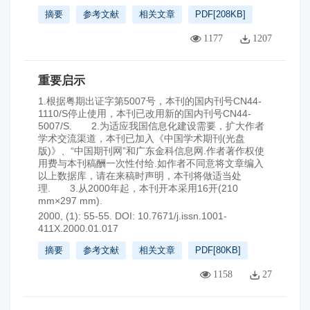
摘要
参考文献
相关文章
PDF[
208KB
]
1177
1207
重要启示
1.根据粤期出证字第5007号，本刊的国内刊号CN44-
1110/S停止使用，本刊已改用新的国内刊号CN44-
5007/S. 2.为适应我国信息化建设需要，扩大作者
学术交流渠道，本刊已加入《中国学术期刊(光盘
版)》、“中国期刊网”和广东金科信息网.作者著作权使
用费与本刊稿酬一次性付给.如作者不同意将文章编入
以上数据库，请在来稿时声明，本刊将做适当处
理. 3.从2000年起，本刊开本采用16开(210
mm×297 mm).
2000, (1): 55-55.
DOI:
10.7671/j.issn.1001-
411X.2000.01.017
摘要
参考文献
相关文章
PDF[
80KB
]
1158
27