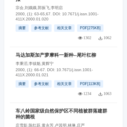
宗会,刘娥娥,郭振飞,李明启
2000, (1): 63-65,67.
DOI:
10.7671/j.issn.1001-
411X.2000.01.020
摘要
参考文献
相关文章
PDF[
275KB
]
1302
1062
马达加斯加产萝摩科一新种--尾叶杠柳
李秉滔,李镇魁,黄辉宁
2000, (1): 66-67.
DOI:
10.7671/j.issn.1001-
411X.2000.01.021
摘要
参考文献
相关文章
PDF[
113KB
]
1234
1063
车八岭国家级自然保护区不同植被群落建群
种的菌根
庄雪影,陈红跃,黄永芳,卢其明,林琳,庄严