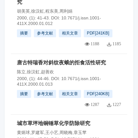
究
胡美英,徐汉虹,程东美,周利娟
2000, (1): 41-43.
DOI:
10.7671/j.issn.1001-
411X.2000.01.012
摘要
参考文献
相关文章
PDF[
241KB
]
1188
1185
唐古特瑞香对斜纹夜蛾的拒食活性研究
陈立,徐汉虹,赵善欢
2000, (1): 44-46.
DOI:
10.7671/j.issn.1001-
411X.2000.01.013
摘要
参考文献
相关文章
PDF[
240KB
]
1287
1227
城市草坪地铜锤草化学防除研究
黄炳球,罗建军,王小艺,周晓梅,章玉苹