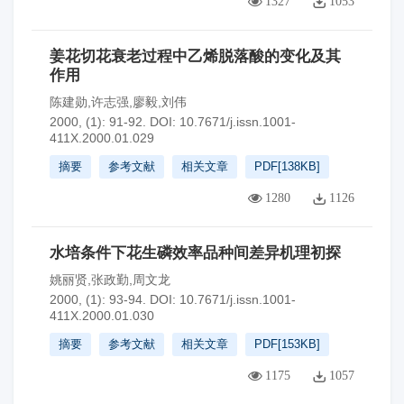
1327
1053
姜花切花衰老过程中乙烯脱落酸的变化及其
作用
陈建勋,许志强,廖毅,刘伟
2000, (1): 91-92.
DOI:
10.7671/j.issn.1001-
411X.2000.01.029
摘要
参考文献
相关文章
PDF[
138KB
]
1280
1126
水培条件下花生磷效率品种间差异机理初探
姚丽贤,张政勤,周文龙
2000, (1): 93-94.
DOI:
10.7671/j.issn.1001-
411X.2000.01.030
摘要
参考文献
相关文章
PDF[
153KB
]
1175
1057