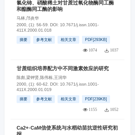
氯化铈、硝酸稀土对甘蔗过氧化物酶同工酶
和酯酶同工酶的影响
马林,邝炎华
2000, (1): 56-59.
DOI:
10.7671/j.issn.1001-
411X.2000.01.018
摘要
参考文献
相关文章
PDF[
293KB
]
1074
1037
甘蔗组织培养配方中不同激素效应的研究
陈彪,梁钾贤,陈伟栋,王润华
2000, (1): 60-62.
DOI:
10.7671/j.issn.1001-
411X.2000.01.019
摘要
参考文献
相关文章
PDF[
239KB
]
1155
1052
Ca2+·CaM信使系统与水稻幼苗抗逆性研究初
报