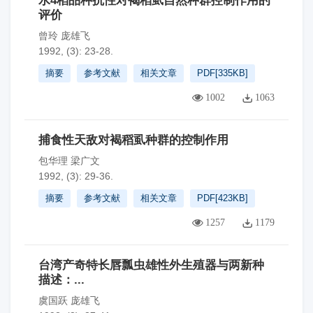
水4稻品种抗性对褐稻虱自然种群控制作用的
评价
曾玲 庞雄飞
1992, (3): 23-28.
摘要
参考文献
相关文章
PDF[
335KB
]
1002
1063
捕食性天敌对褐稻虱种群的控制作用
包华理 梁广文
1992, (3): 29-36.
摘要
参考文献
相关文章
PDF[
423KB
]
1257
1179
台湾产奇特长唇瓢虫雄性外生殖器与两新种
描述：...
虞国跃 庞雄飞