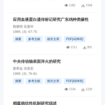
1282
1594
应用血液蛋白遗传标记研究广东鸡种类缘性
殷雅明 吴显华
1989, (3): 67-75.
摘要
参考文献
相关文章
PDF[
428KB
]
1511
991
中央传动轴表面淬火的研究
黄翠金 洪觉宏
1989, (3): 76-81.
摘要
参考文献
相关文章
PDF[
660KB
]
1334
1220
稻瘟病抗性机制研究综述