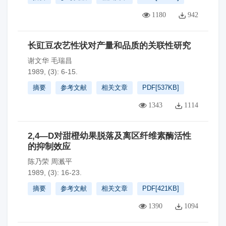
1180
942
长豇豆农艺性状对产量和品质的关联性研究
谢文华 毛瑞昌
1989, (3): 6-15.
摘要
参考文献
相关文章
PDF[
537KB
]
1343
1114
2,4—D对甜橙幼果脱落及离区纤维素酶活性
的抑制效应
陈乃荣 周溅平
1989, (3): 16-23.
摘要
参考文献
相关文章
PDF[
421KB
]
1390
1094