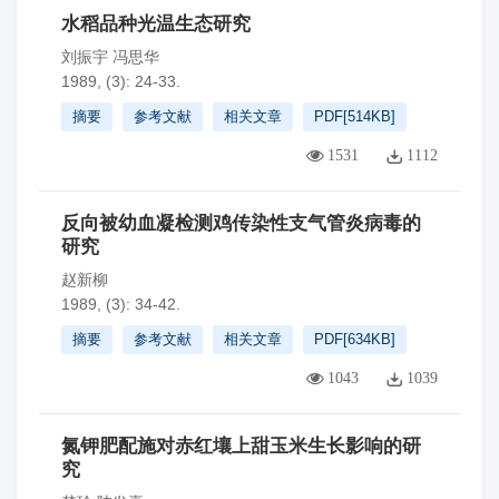
水稻品种光温生态研究
刘振宇 冯思华
1989, (3): 24-33.
摘要
参考文献
相关文章
PDF[
514KB
]
1531
1112
反向被幼血凝检测鸡传染性支气管炎病毒的
研究
赵新柳
1989, (3): 34-42.
摘要
参考文献
相关文章
PDF[
634KB
]
1043
1039
氮钾肥配施对赤红壤上甜玉米生长影响的研
究