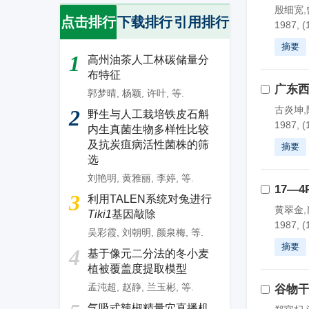
殷细宽,
点击排行
下载排行
引用排行
1987, (
摘要
1
高州油茶人工林碳储量分
布特征
广东
郭梦晴
,
杨颖
,
许叶
,
等.
古炎坤,
2
野生与人工栽培铁皮石斛
1987, (
内生真菌生物多样性比较
及抗炭疽病活性菌株的筛
摘要
选
刘艳明
,
黄雅丽
,
李婷
,
等.
17—
3
利用TALEN系统对兔进行
黄翠金,
Tiki1
基因敲除
1987, (
吴彩霞
,
刘朝明
,
颜泉梅
,
等.
摘要
4
基于像元二分法的冬小麦
植被覆盖度提取模型
孟沌超
,
赵静
,
兰玉彬
,
等.
谷物
气吸式辣椒精量穴直播机