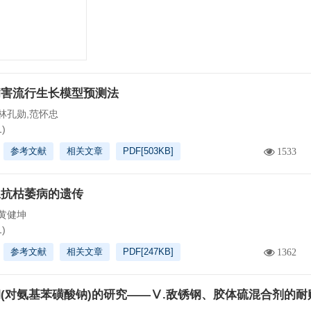
病害流行生长模型预测法
林孔勋,范怀忠
1)
参考文献
相关文章
PDF[
503KB
]
1533
豆抗枯萎病的遗传
黄健坤
1)
参考文献
相关文章
PDF[
247KB
]
1362
(对氨基苯磺酸钠)的研究——Ⅴ.敌锈钢、胶体硫混合剂的耐