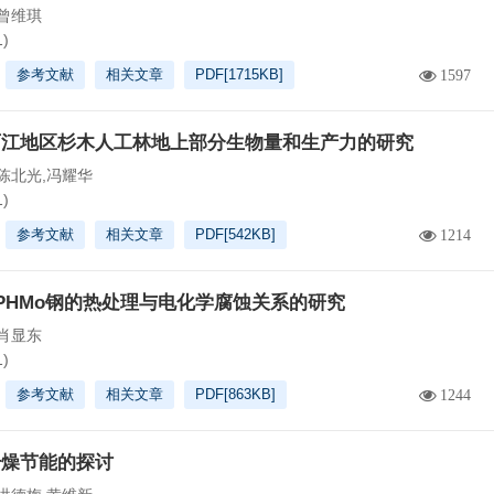
曾维琪
1)
参考文献
相关文章
PDF[
1715KB
]
1597
西江地区杉木人工林地上部分生物量和生产力的研究
陈北光,冯耀华
1)
参考文献
相关文章
PDF[
542KB
]
1214
4PHMo钢的热处理与电化学腐蚀关系的研究
肖显东
1)
参考文献
相关文章
PDF[
863KB
]
1244
干燥节能的探讨