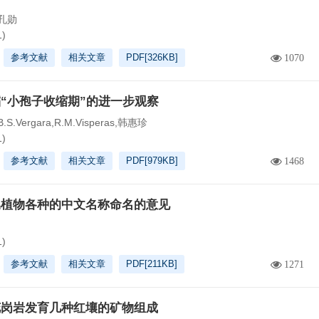
孔勋
1)
参考文献
相关文章
PDF[
326KB
]
1070
“小孢子收缩期”的进一步观察
S.Vergara,R.M.Visperas,韩惠珍
1)
参考文献
相关文章
PDF[
979KB
]
1468
属植物各种的中文名称命名的意见
1)
参考文献
相关文章
PDF[
211KB
]
1271
花岗岩发育几种红壤的矿物组成