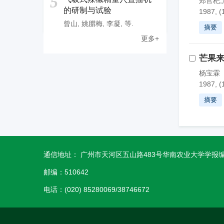
5
郑官杞,
的研制与试验
1987, (
曾山
,
姚腊梅
,
李凝
,
等.
摘要
更多+
芒果
杨宝霖
1987, (
摘要
通信地址： 广州市天河区五山路483号华南农业大学学报
邮编：510642
电话：(020) 85280069/38746672