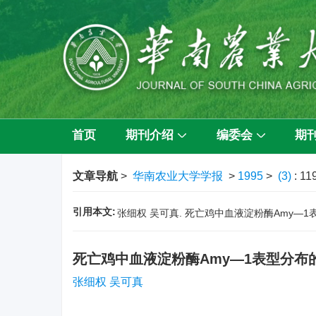
首页
期刊介绍
编委会
期
文章导航
>
华南农业大学学报
>
1995
>
(3)
: 11
引用本文:
张细权 吴可真. 死亡鸡中血液淀粉酶Amy—1表型分布的
死亡鸡中血液淀粉酶Amy—1表型分布
张细权 吴可真