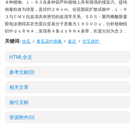
８种植物。Ｌ－９３在多种葫芦科植物上具有很强的侵染力。提纯
病毒粒体为球形，直径约２８ｎｍ。在琼脂双扩散试验中，Ｌ－９
３与ＣＭＶ抗血清具有密切的血清学关系。ＳＤＳ－聚丙烯酰胺凝
胶电泳测得其衣壳蛋白亚基分子质量为１９０００ｕ，分析植物组
织中ｄｓＲＮＡ，发现有４条ｄｓＲＮＡ条带，长度分别为含３．
关键词:
丝瓜
/
黄瓜花叶病毒
/
鉴定
/
交互保护
HTML全文
参考文献
(0)
相关文章
施引文献
资源附件
(0)