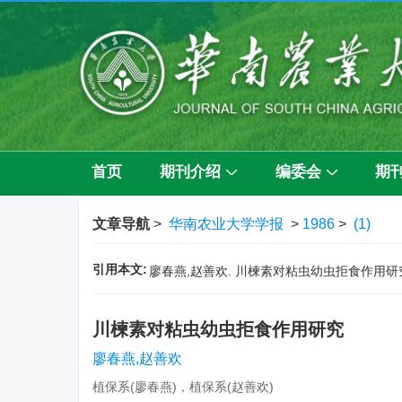
首页
期刊介绍
编委会
期
文章导航
>
华南农业大学学报
>
1986
>
(1)
引用本文:
廖春燕,赵善欢. 川楝素对粘虫幼虫拒食作用研究[J].
川楝素对粘虫幼虫拒食作用研究
廖春燕,赵善欢
植保系(廖春燕)，植保系(赵善欢)