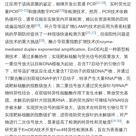
[
11
-
19
]
泛应用于该病原菌的鉴定，相继开发出普通 PCR
、实时荧光定
[
20
-
22
]
[
23
]
量PCR
和微滴数字PCR
等检测技术。然而，PCR技术依赖
热循环仪，通常仅能在实验室内开展检测，难以在资源有限的田间
[
24
]
或偏远地区使用
。环介导等温扩增(LAMP)技术的应用为香蕉枯萎
[
25
-
27
]
病的早期防控提供了一种现场快速检测方案
，但假阳性问题是
[
28
]
该技术的重大挑战
。酶介导双重指数扩增技术(Enzyme-
mediated duplex exponential amplification, EmDEA)是一种新型检
测技术，通过多酶协作，实现靶标核酸与荧光信号的双重放大。第
一重信号放大以目标DNA模板为起始，在含T7启动子的引物介导
下，经等温扩增反应生成大量含T7启动子的双链DNA产物，并通过
T7聚合酶识别双链DNA中的T7启动子，转录产生大量RNA产物，完
成靶标核酸的指数级放大；第二重信号放大通过荧光探针与RNA产
物特异性结合，在双链特异性核酸酶作用下发生水解，释放荧光基
团。水解后的探针片段脱离RNA，新的荧光探针可继续与RNA结合
并被水解，实现荧光信号的循环放大。该技术在特异性引物引导下
实现靶标核酸的指数级扩增，进而借助荧光探针的水解循环，对产
[
29
-
30
]
物进行二次信号放大，显著提高了检测的特异性和灵敏度
。本
研究基于EmDEA技术开发Foc4特异性检测体系，旨在为香蕉镰刀