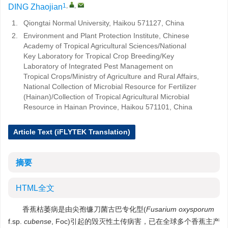
1
,
,
DING Zhaojian
1.
Qiongtai Normal University, Haikou 571127, China
2.
Environment and Plant Protection Institute, Chinese
Academy of Tropical Agricultural Sciences/National
Key Laboratory for Tropical Crop Breeding/Key
Laboratory of Integrated Pest Management on
Tropical Crops/Ministry of Agriculture and Rural Affairs,
National Collection of Microbial Resource for Fertilizer
(Hainan)/Collection of Tropical Agricultural Microbial
Resource in Hainan Province, Haikou 571101, China
Article Text (iFLYTEK Translation)
摘要
HTML全文
香蕉枯萎病是由尖孢镰刀菌古巴专化型(
Fusarium oxysporum
f.sp.
cubense
, Foc)引起的毁灭性土传病害，已在全球多个香蕉主产