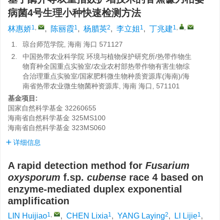
病菌4号生理小种快速检测方法
1
,
1
2
1
1
,
,
林惠娇
,
陈丽霞
,
杨腊英
,
李立姐
,
丁兆建
1.
琼台师范学院, 海南 海口 571127
2.
中国热带农业科学院 环境与植物保护研究所/热带作物生
物育种全国重点实验室/农业农村部热带作物有害生物综
合治理重点实验室/国家肥料微生物种质资源库(海南)/海
南省热带农业微生物菌种资源库, 海南 海口, 571101
基金项目:
国家自然科学基金
32260655
海南省自然科学基金
325MS100
海南省自然科学基金
323MS060
详细信息
A rapid detection method for
Fusarium
oxysporum
f.sp.
cubense
race 4 based on
enzyme-mediated duplex exponential
amplification
1
,
1
2
1
LIN Huijiao
,
CHEN Lixia
,
YANG Laying
,
LI Lijie
,