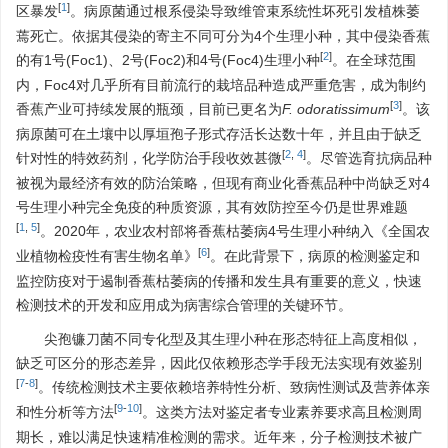
[
1
]
区暴发
。病原菌通过根系侵染导致维管束系统性坏死引发植株萎
蔫死亡。依据其侵染的寄主不同可分为4个生理小种，其中侵染香蕉
[
2
]
的有1号(Foc1)、2号(Foc2)和4号(Foc4)生理小种
。在全球范围
内，Foc4对几乎所有目前流行的栽培品种造成严重危害，成为制约
[
3
]
香蕉产业可持续发展的瓶颈，目前已更名为
F. odoratissimum
。该
病原菌可在土壤中以厚垣孢子形式存活长达数十年，并且由于缺乏
[
2
,
4
]
针对性的特效药剂，化学防治手段收效甚微
。尽管选育抗病品种
被视为最经济有效的防治策略，但现有商业化香蕉品种中尚缺乏对4
号生理小种完全免疫的种质资源，其有效防控至今仍是世界难题
[
1
,
5
]
。2020年，农业农村部将香蕉枯萎病4号生理小种纳入《全国农
[
6
]
业植物检疫性有害生物名单》
。在此背景下，病原的检测鉴定和
监控防疫对于遏制香蕉枯萎病的传播和发生具有重要的意义，快速
检测技术的开发和应用成为病害综合管理的关键环节。
尖孢镰刀菌不同专化型及其生理小种在形态特征上高度相似，
缺乏可区分的形态差异，因此仅依赖形态学手段无法实现有效鉴别
[
7
-
8
]
。传统检测技术主要依赖培养特性分析、致病性测试及营养体亲
[
9
-
10
]
和性分析等方法
。这类方法对鉴定者专业素养要求高且检测周
期长，难以满足快速精准检测的需求。近年来，分子检测技术被广