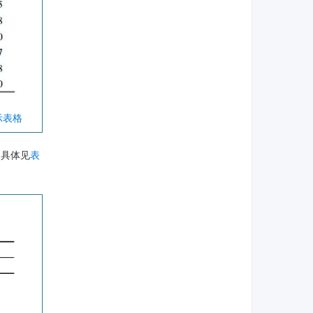
示表格
 具体见
表