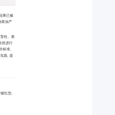
文冠果已被
物柴油产
、育性、果
性状进行
价标准,
践, 提
瓣紫红型、