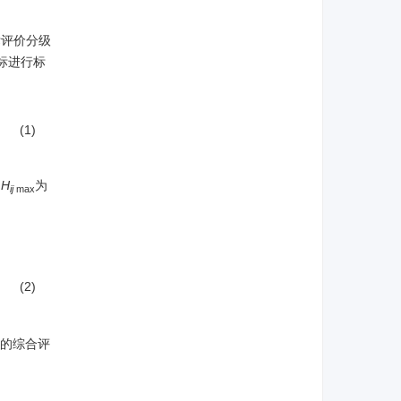
标评价分级
指标进行标
(1)
;
H
为
ij
max
(2)
状的综合评