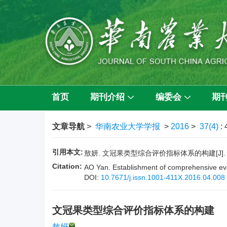
首页
期刊介绍
编委会
期
文章导航
>
华南农业大学学报
>
2016
>
37(4)
:
引用本文:
敖妍. 文冠果类型综合评价指标体系的构建[J]. 华南农
Citation:
AO Yan. Establishment of comprehensive ev
DOI:
10.7671/j.issn.1001-411X.2016.04.008
文冠果类型综合评价指标体系的构建
敖妍