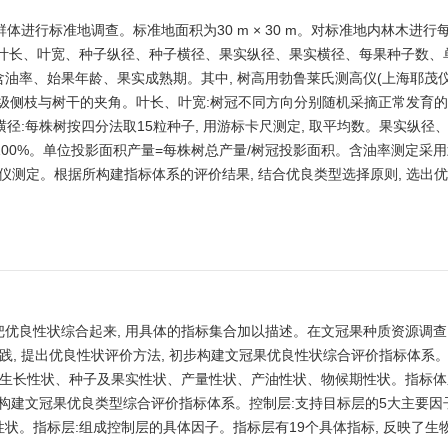
性群体进行标准地调查。标准地面积为30 m × 30 m。对标准地内林木进行
、叶长、叶宽、种子纵径、种子横径、果实纵径、果实横径、每果种子数、
油率、始果年龄、果实成熟期。其中, 树高用勃鲁莱氏测高仪(上海耶茂
级侧枝与树干的夹角。叶长、叶宽:树冠不同方向分别随机采摘正常发育的小
径:每株树按四分法取15粒种子, 用游标卡尺测定, 取平均数。果实纵径
×100%。单位投影面积产量=每株树总产量/树冠投影面积。含油率测定采
测量仪测定。根据所构建指标体系的评价结果, 结合优良类型选择原则, 选出
优良性状综合起来, 用具体的指标集合加以描述。在文冠果种质资源调
践, 提出优良性状评价方法, 初步构建文冠果优良性状综合评价指标体系
括生长性状、种子及果实性状、产量性状、产油性状、物候期性状。指标
 即构建文冠果优良类型综合评价指标体系。控制层:支持目标层的5大主要因子
状。指标层:组成控制层的具体因子。指标层有19个具体指标, 反映了生