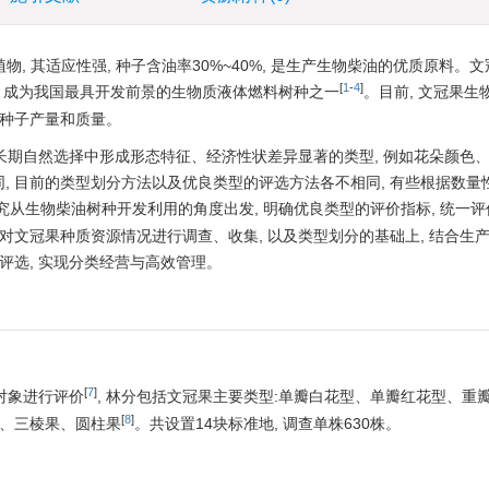
物, 其适应性强, 种子含油率30%~40%, 是生产生物柴油的优质原料。
[
1
-
4
]
)》, 成为我国最具开发前景的生物质液体燃料树种之一
。目前, 文冠果生
果种子产量和质量。
在长期自然选择中形成形态特征、经济性状差异显著的类型, 例如花朵颜色
, 目前的类型划分方法以及优良类型的评选方法各不相同, 有些根据数量
究从生物柴油树种开发利用的角度出发, 明确优良类型的评价指标, 统一评
对文冠果种质资源情况进行调查、收集, 以及类型划分的基础上, 结合生产实
评选, 实现分类经营与高效管理。
[
7
]
对象进行评价
, 林分包括文冠果主要类型:单瓣白花型、单瓣红花型、重
[
8
]
果、三棱果、圆柱果
。共设置14块标准地, 调查单株630株。