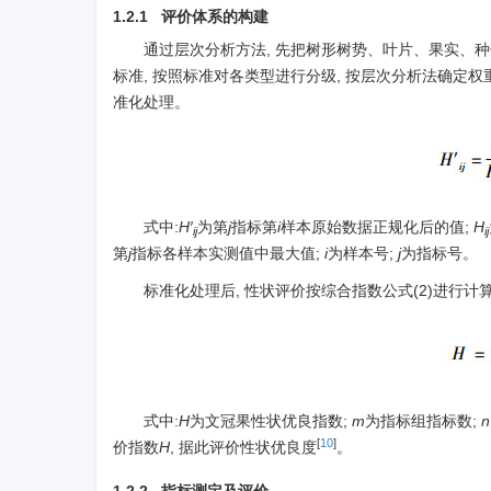
1.2.1 评价体系的构建
通过层次分析方法, 先把树形树势、叶片、果实、种
标准, 按照标准对各类型进行分级, 按层次分析法确定权
准化处理。
式中:
H′
为第
j
指标第
i
样本原始数据正规化后的值;
H
ij
ij
第
j
指标各样本实测值中最大值;
i
为样本号;
j
为指标号。
标准化处理后, 性状评价按综合指数公式(2)进行计
式中:
H
为文冠果性状优良指数;
m
为指标组指标数;
n
[
10
]
价指数
H
, 据此评价性状优良度
。