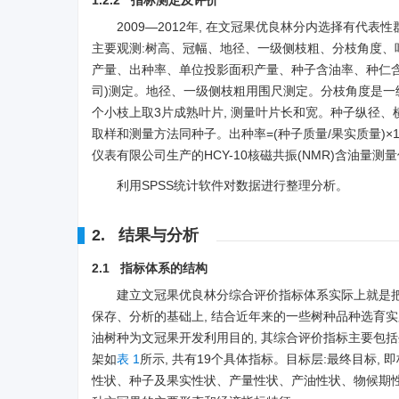
1.2.2 指标测定及评价
2009—2012年, 在文冠果优良林分内选择有代表
主要观测:树高、冠幅、地径、一级侧枝粗、分枝角度
产量、出种率、单位投影面积产量、种子含油率、种仁含
司)测定。地径、一级侧枝粗用围尺测定。分枝角度是一
个小枝上取3片成熟叶片, 测量叶片长和宽。种子纵径、横
取样和测量方法同种子。出种率=(种子质量/果实质量)
仪表有限公司生产的HCY-10核磁共振(NMR)含油量
利用SPSS统计软件对数据进行整理分析。
2. 结果与分析
2.1 指标体系的结构
建立文冠果优良林分综合评价指标体系实际上就是把
保存、分析的基础上, 结合近年来的一些树种品种选育实
油树种为文冠果开发利用目的, 其综合评价指标主要包
架如
表 1
所示, 共有19个具体指标。目标层:最终目标,
性状、种子及果实性状、产量性状、产油性状、物候期性