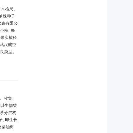
每木检尺。
单株种子
仪表有限公
枝, 每
、果实横径
用武汉航空
优良类型。
查、收集、
。以生物柴
体系分层构
, 即生长
物柴油树