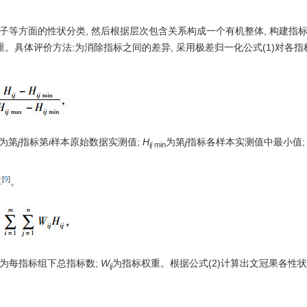
子等方面的性状分类, 然后根据层次包含关系构成一个有机整体, 构建指
重。具体评价方法:为消除指标之间的差异, 采用极差归一化公式(1)对各
为第
j
指标第
i
样本原始数据实测值;
H
为第
j
指标各样本实测值中最小值
ij
min
[
9
]
算
。
为每指标组下总指标数;
W
为指标权重。根据公式(2)计算出文冠果各性
ij