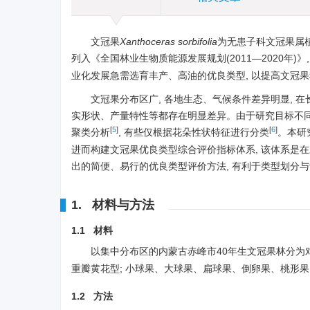
文冠果
Xanthoceras sorbifolia
为无患子科文冠果属植
列入《全国林业生物质能源发展规划(2011—2020年
业化发展急需选育丰产、高油的优良类型, 以提高文冠
文冠果分布区广, 各地生态、气候条件差异明显, 
实形状、产量特性等都存在明显差异。由于研究目标不同
[
5
]
[
6
]
聚类分析
, 有些仅根据花朵性状特征进行分类
。本研
进而构建文冠果优良类型综合评价指标体系, 该体系是在
出的简便、易行的优良类型评价方法, 有利于类型划分与
1. 材料与方法
1.1 材料
以集中分布区的内蒙古赤峰市40年生文冠果林分为
重瓣黄花型; 小球果、大球果、扁球果、倒卵果、桃形
1.2 方法