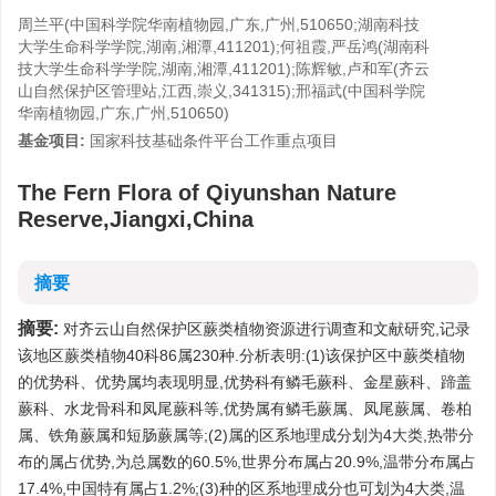
周兰平(中国科学院华南植物园,广东,广州,510650;湖南科技
大学生命科学学院,湖南,湘潭,411201);何祖霞,严岳鸿(湖南科
技大学生命科学学院,湖南,湘潭,411201);陈辉敏,卢和军(齐云
山自然保护区管理站,江西,崇义,341315);邢福武(中国科学院
华南植物园,广东,广州,510650)
基金项目:
国家科技基础条件平台工作重点项目
The Fern Flora of Qiyunshan Nature
Reserve,Jiangxi,China
摘要
摘要:
对齐云山自然保护区蕨类植物资源进行调查和文献研究,记录
该地区蕨类植物40科86属230种.分析表明:(1)该保护区中蕨类植物
的优势科、优势属均表现明显,优势科有鳞毛蕨科、金星蕨科、蹄盖
蕨科、水龙骨科和凤尾蕨科等,优势属有鳞毛蕨属、凤尾蕨属、卷柏
属、铁角蕨属和短肠蕨属等;(2)属的区系地理成分划为4大类,热带分
布的属占优势,为总属数的60.5%,世界分布属占20.9%,温带分布属占
17.4%,中国特有属占1.2%;(3)种的区系地理成分也可划为4大类,温