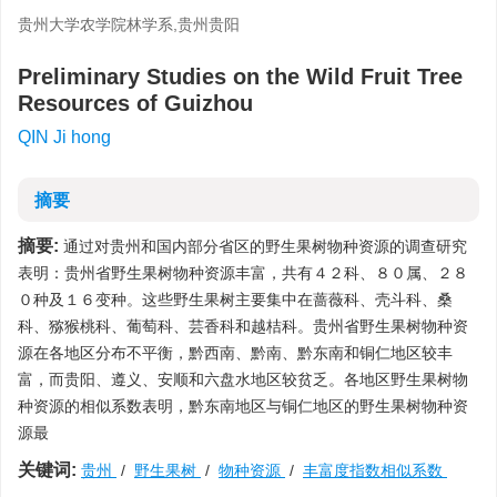
贵州大学农学院林学系,贵州贵阳
Preliminary Studies on the Wild Fruit Tree
Resources of Guizhou
QIN Ji hong
摘要
摘要:
通过对贵州和国内部分省区的野生果树物种资源的调查研究
表明：贵州省野生果树物种资源丰富，共有４２科、８０属、２８
０种及１６变种。这些野生果树主要集中在蔷薇科、壳斗科、桑
科、猕猴桃科、葡萄科、芸香科和越桔科。贵州省野生果树物种资
源在各地区分布不平衡，黔西南、黔南、黔东南和铜仁地区较丰
富，而贵阳、遵义、安顺和六盘水地区较贫乏。各地区野生果树物
种资源的相似系数表明，黔东南地区与铜仁地区的野生果树物种资
源最
关键词:
贵州
/
野生果树
/
物种资源
/
丰富度指数相似系数